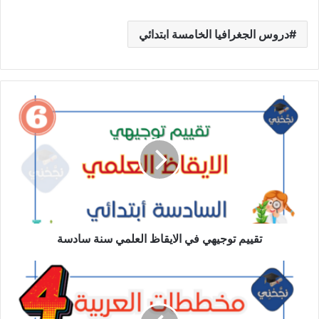
دروس الجغرافيا الخامسة ابتدائي
تقييم
توجيهي
في
الايقاظ
العلمي
سنة
سادسة
تقييم توجيهي في الايقاظ العلمي سنة سادسة
مخطط
لغة
عربية سنة
رابعة word