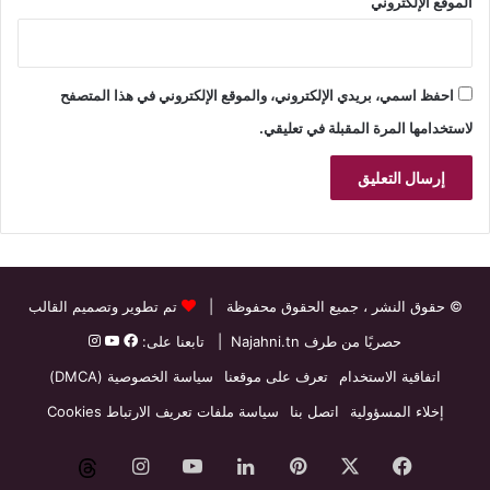
الموقع الإلكتروني
احفظ اسمي، بريدي الإلكتروني، والموقع الإلكتروني في هذا المتصفح
لاستخدامها المرة المقبلة في تعليقي.
© حقوق النشر
، جميع الحقوق محفوظة |
تم تطوير وتصميم القالب
حصريًا من طرف
Najahni.tn
| تابعنا على:
اتفاقية الاستخدام
تعرف على موقعنا
سياسة الخصوصية (DMCA)
إخلاء المسؤولية
اتصل بنا
سياسة ملفات تعريف الارتباط Cookies
فيسبوك
‫X
بينتيريست
لينكدإن
‫YouTube
انستقرام
threads