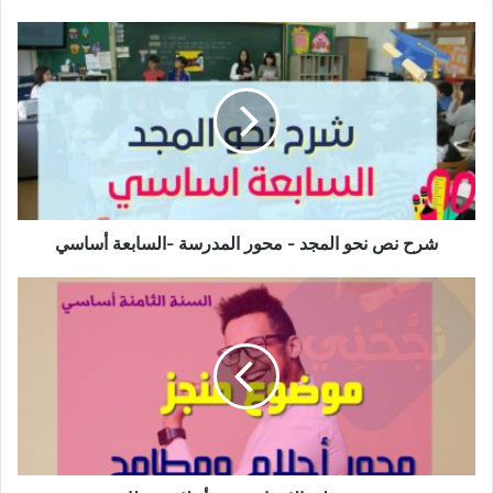
شرح
نص
نحو
المجد
-
محور
المدرسة
-السابعة
أساسي
شرح نص نحو المجد - محور المدرسة -السابعة أساسي
تدريب
على
الإنشاء
محور
أحلام
ومطامح