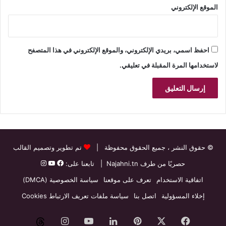
الموقع الإلكتروني
احفظ اسمي، بريدي الإلكتروني، والموقع الإلكتروني في هذا المتصفح
لاستخدامها المرة المقبلة في تعليقي.
© حقوق النشر
، جميع الحقوق محفوظة |
تم تطوير وتصميم القالب
حصريًا من طرف
Najahni.tn
| تابعنا على:
اتفاقية الاستخدام
تعرف على موقعنا
سياسة الخصوصية (DMCA)
إخلاء المسؤولية
اتصل بنا
سياسة ملفات تعريف الارتباط Cookies
فيسبوك
‫X
بينتيريست
لينكدإن
‫YouTube
انستقرام
threads