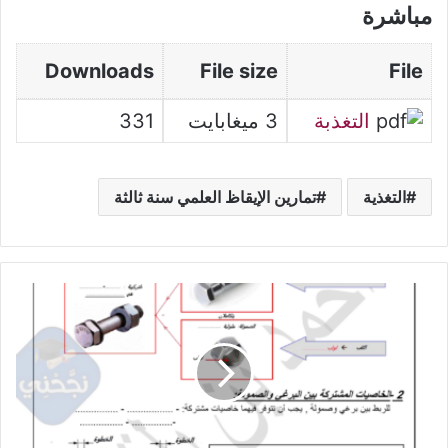
مباشرة
Downloads
File size
File
التغذبة
3 ميغابايت
331
التغذية
تمارين الإيقاظ العلمي سنة ثالثة
درس
رسم
اللوالب
الداخلية
الصمولة
-
التربية
التكنولوجية