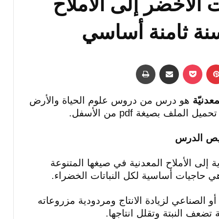
 الأخضر إلى الأملاح
لسنة ثامنة أساسي
بينتيريست
‫Pocket
مشاركة عبر البريد
طباعة
عدنيّة
هو درس من دروس علوم الحياة والأرض
ملف بصيغة pdf من الأسفل.
يص الدرس
ة إلى الأملاح المعدنية في صيغها المتنوعة
ي حاجيات أساسية لكل النباتات الخضراء.
و الصناعي لزيادة الانتاج ومردودية مزروعاته
 تضعف النبتة وتقلل انتاجها.