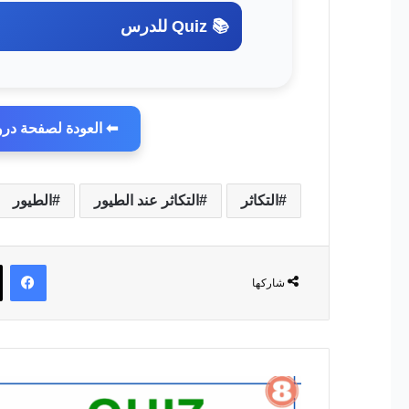
📚 Quiz للدرس
⬅ العودة لصفحة درو
التكاثر
التكاثر عند الطيور
الطيور
في
شاركها
التكاثر
عند