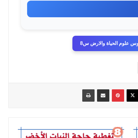
س علوم الحياة والارض س8
سبوك
‫X
بينتيريست
مشاركة عبر البريد
طباعة
تغطية
حاجة