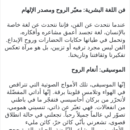
فن اللغة البشرية: معبّر الروح ومصدر الإلهام
عندما نتحدث عن الفن، فإننا نتحدث عن لغة خاصة
بالإنسان، لغة تجسد أعمق مشاعره وأفكاره،
وتحمل في طياتها حكايات الحضارات وروح الإبداع.
الفن ليس مجرد ترفيه أو تزيين، بل هو مرآة تعكس
تفكيرنا وثقافتنا وتاريخنا.
الموسيقى: أنغام الروح
إنّها الموسيقى، تلك الأمواج الصوتية التي تتراقص
في الهواء وتلامس قلوبنا برقة. إنّها أداتي المفضّلة
لأتحرّر من بركان أحاسيسي فتفجّر ما في باطني
من انفعالات. فهي تعبّر عن ذاتي، تنسيني همومي،
تصوّر لي عالماً جميلاً رحباً. تجعلني في حالة انطلاق
قصوى، تشعرني بأنّي كائن حرّ، كائن مليء
بالأحاسيس والمشاعر النّابضة بالحياة والقوة.حجج