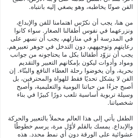
الفن صوتًا يخاطبه، وهو يصغي إليه بانتباه.
من هنا، يجب أن نكرّس اهتمامنا للفن والإبداع،
ونزرعهما في نفوس أطفالنا الصغار. سواء كانوا
في المدرسة أو في منازلهم، يجب أن نسهر على
رعايتهم وتوجيههم، دون التدخل في جوهر تعبيرهم.
يجب أن نزوّد أطفالنا بكل ما يحتاجونه من جوانب
ومواد وأدوات ليكون بإمكانهم التعبير والتقديم
بحرية، وأن يخوضوا رحلة العطاء النافع والبنّاء. إن
الفن لا يشكل تحديًا فقط للهواة والمحترفين، بل
أصبح جزءًا من حياتنا اليومية والتعليمية، وأصبح
وسيلة تربوية أساسية تلعب دورًا كبيرًا في بناء
شخصياتنا.
الطفل يأتي إلى هذا العالم محملاً بالتعبير والحركة
والإبداع. يمسك بالقلم لأوّل مرة، يرسم خطوطًا
عشوائية على الورقة دون أي نمط محدد. هذه