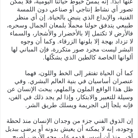
عنها أبدًا. إنه يمسّ خيوط حياتنا اليومية، فلا يمكن
تصور أي نشاط إنتاجي أو صناعي دون اللمسة
الفنية، والإبداع الذي ينبض بالحياة. إن أي منظر
طبيعي يتدفق حولنا محملًا بلمعان الجمال وسحره،
فالأرض لا تكتمل إلا بالأخضرار والأشجار، والسماء
لا تزداد بهجة إلا بلونها الزرقاء. وكما أن وجوه
البشر ليست مجرد صور متكررة، فإن المباني لها
ألوانها الخاصة كالطين الذي يشكّلها.
كما أن الحياة تفتقر إلى الخط واللون، فهما
عنصران أساسيان في بنية العالم البشري. وفي
ظل هذا الواقع الملون والملهم، يبحث الإنسان عن
وسيلة للتعبير والابتكار، وإذا لم يجد ذلك في الفن،
فإنه يلجأ إلى الجريمة ويسلك طريق الشر.
إن الذوق الفني جزء من وجدان الإنسان منذ لحظة
وجوده، إنه لا يمكنه أن يعيش بدونه أو يرضى ببديل
آخر. منذ أن أسس قدمه على وجه الأرض، أصبح