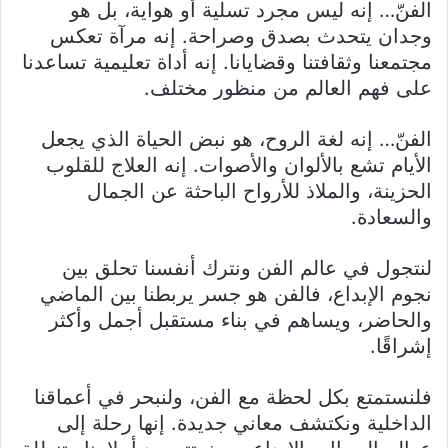
الفنّ… إنه ليس مجرد تسلية أو هواية، بل هو
وجدان يتحدث بصدق وصراحة. إنه مرآة تعكس
مجتمعنا وثقافتنا وقضايانا. إنه أداة تعليمية تساعدنا
على فهم العالم من منظور مختلف.
الفنّ… إنه لغة الروح، هو نبض الحياة الذي يجعل
الأيام تشع بالألوان والأصوات. إنه العلاج للقلوب
الحزينة، والملاذ للأرواح الباحثة عن الجمال
والسعادة.
لنتجول في عالم الفن ونترك أنفسنا تحلق بين
نجوم الإبداع، فالفن هو جسر يربطنا بين الماضي
والحاضر، ويساهم في بناء مستقبل أجمل وأكثر
إشراقًا.
فلنستمتع بكل لحظة مع الفن، ولنبحر في أعماقنا
الداخلية ونكتشف معاني جديدة. إنها رحلة إلى