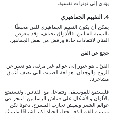
يؤدي إلى توترات نفسية.
4. التقييم الجماهيري
يمكن أن يكون التقييم الجماهيري للفن محبطًا
بالنسبة للفنانين. فالأذواق تختلف، وقد يتعرض
الفنان لانتقادات حادة ورفض من بعض الجماهير.
حجج عن الفن
الفنّ… هو عبور إلى عوالم غير مرئية، هو تعبير عن
الروح والوجدان، هو لغة الصمت التي تصف أعمق
مشاعرنا.
فلنستمع للموسيقى ونتفاعل مع الفنانين، ولنستمتع
بالألوان والأشكال على قماش الرسامين. لنبحر في
عوالم الشعر ونعيش تجارب المسرح. دعونا نكن
ممتنين للفن الذي يجعل الحياة أكثر إشراقًا وإيمانًا.