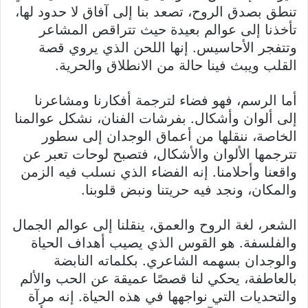
تنطق بصدق الروح، تصعد بنا إلى آفاق لا حدود لها،
تأخذنا إلى عوالم بعيدة حيث تتراقص المشاعر
وتتفجر الأحاسيس. إنها اللحن الذي يروي قصة
القلب ويبث فينا حالة من الانطلاق والحرية.
أما الرسم، فهو فضاء لترجمة أفكارنا ومشاعرنا
إلى ألوان وأشكال. بفرشات الفنان، نشكل عوالمنا
الخاصة، ننقلها من أعماق الوجدان إلى سطور
تترجمها الألوان والأشكال، فتصبح لوحات تعبر عن
واقعنا وأحلامنا. إنه الفضاء الذي نسلب فيه الزمن
والمكان، ونجد فيه حريتنا ونبض قلوبنا.
الشعر، لغة الروح والعمق، ينقلنا إلى عوالم الجمال
والفلسفة. هو القوس الذي يصيب أهداف الحياة
والوجدان بسهمه الشاعري. بكلماته النابضة
بالعاطفة، يحكي لنا قصصًا عميقة عن الحب والألم
والتحديات التي نواجهها في هذه الحياة. إنه مرآة