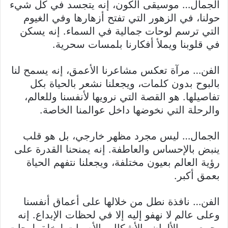
الجمال… موسيقى الكون، إنه يتجسد في كل شيء
حولنا، في الزهور التي تفتح أزهارها وفي الغيوم
التي ترسم لوحات جمالية في السماء. إنه يسكن
في قلوبنا ويملأ أفكارنا بلمسات سحرية.
الفن… مرآة تعكس مشاعرنا الأعمق، إنه يسمح لنا
بالبوح بدون كلمات، ويجعلنا نشعر بالحياة بكل
تفاصيلها. هو القصة التي نرويها لأنفسنا وللعالم،
والرحلة التي نخوضها داخل عوالمنا الخاصة.
الجمال… ليس مجرد مظهر خارجي، بل هو قلب
ينبض بالإحساس والعاطفة. إنه يمنحنا القدرة على
رؤية العالم بعيون مختلفة، ويجعلنا نتفهم الحياة
بعمق أكبر.
الفن… نافذة نطل من خلالها على أعماق أنفسنا
وعلى عالم لا نهفو إليه إلا في لحظات الإبداع. إنه
يجمع بين الألوان والأشكال والأصوات ليخلق لوحات