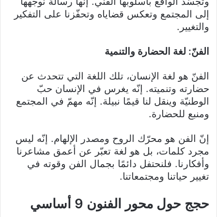
وتجسّد الواقع بأسلوبها الفنّي. إنّها رسالة نوجّهها
إلى المجتمع وتعكس قضاياه وتحفّزنا على التفكير
والتغيير.
الفنّ: لغة الحضارة والتنمية
الفنّ هو لغة الإنسان، تلك اللغة التي تتحدث عن
حضارته وتنميته. إنّه يغرس في الإنسان حبّ
الوطنيّة وينقل لنا قيمًا نبيلة. إنّه مهمّ في المجتمع
ومنبع للحضارة.
إنّ الفن هو محرّك الروح ومصدر الإلهام. إنّه ليس
مجرد كلمات، بل هو لغة تعبّر عن أعمق مشاعرنا
وأفكارنا. فلنحتفل دائمًا بجمال الفن وقوته في
تغيير حياتنا ومجتمعاتنا.
حجج حول محور الفنون 9 أساسي