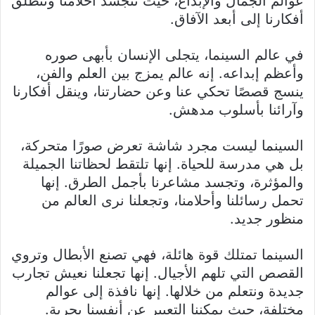
عوالم الجمال والإبداع، حيث تتجسد أحلامنا وتنطلق
أفكارنا إلى أبعد الآفاق.
في عالم السينما، يتجلى الإنسان بأبهى صوره
وأعظم إبداعه. إنه عالم يمزج بين العلم والفن،
ينسج قصصًا تحكي عنا وعن حضارتنا، وينقل أفكارنا
وآرائنا بأسلوب مدهش.
السينما ليست مجرد شاشة تعرض صورًا متحركة،
بل هي مدرسة للحياة. إنها تلتقط لحظاتنا الجميلة
والمؤثرة، وتجسد مشاعرنا بأجمل الطرق. إنها
تحمل رسائلنا وأحلامنا، وتجعلنا نرى العالم من
منظور جديد.
السينما تمتلك قوة هائلة، فهي تصنع الأبطال وتروي
القصص التي تلهم الأجيال. إنها تجعلنا نعيش تجارب
جديدة ونتعلم من خلالها. إنها نافذة إلى عوالم
مختلفة، حيث يمكننا التعبير عن أنفسنا بحرية.