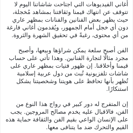
أغاني الفيديوهات التي اجتاحت شاشاتنا اليوم لا
تتوقف عن انتهاك قيمنا وثقافتنا بمشاهد مُخجلة،
حيث يظهر بعض الفنانين والفنانات بمظهر عاري
دون أي خجل أمام الجمهور، ويُقدمون أغاني فارغة
من أي محتوى، رغبةً في تحقيق الشهرة والثروة.
الفن أصبح سلعة يمكن شراؤها وبيعها، وأصبح
مجرد مثالًا لتجارة الفنانين. وهذا تأتي على حساب
قيمنا وأخلاقنا. إن ظهور فتيات بمظهر عاري على
شاشات تلفزيونية تُبث من دول عربية إسلامية
تُظهر بأنها تحافظ على هويتنا وشخصيتنا يشكل
استنكارًا.
إن المتفرج له دور كبير في رواج هذا النوع من
الفن، فالاقبال عليه يخدم مصالح المروجين. يجب
على الإنسان الواعي بقيم الفن والثقافة حماية هذه
القيم والتحرك ضد ما يتنافى معها.