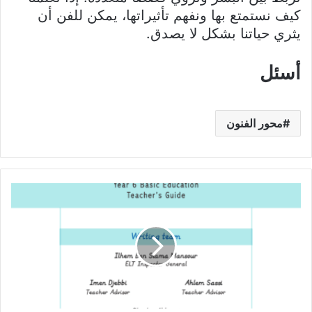
كيف نستمتع بها ونفهم تأثيراتها، يمكن للفن أن
يثري حياتنا بشكل لا يصدق.
أسئل
محور الفنون
كتاب
المعلم
للغة
الانجليزية
سنة
سادسة
من
التعليم
الابتدائي