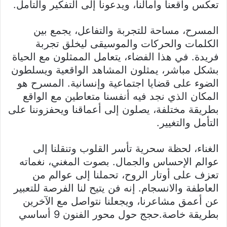
تعكس واقعنا وآمالنا، ويدعونا إلى التفكير والتأمل.
المسرح، مساحة للتجربة والتفاعل، يجمع بين
الكلمات والحركات والموسيقى ليخلق تجربة
فريدة. في هذا الفضاء، يتعامل الممثلون مع الحياة
بشكل مباشر، يمثلون المشاهد الواقعية ويسلطون
الضوء على قضايا اجتماعية وإنسانية. المسرح هو
المكان الذي نجد فيه أنفسنا متعاطين مع الواقع
بطريقة مختلفة، يصلون إلى أعماقنا ويحفزوننا على
التأمل والتغيير.
الغناء، لحظة سحرية تأسر القلوب وتنقلنا إلى
عوالم الإحساس والجمال. بصوت المغني، نغماته
تعزف على أوتار الروح، تحملنا إلى عوالم من
العاطفة والانسجام. إنه فن يتيح لنا الفرصة للتعبير
عن أعمق مشاعرنا، ويجعلنا نتواصل مع الآخرين
بطريقة خاصة.حجج حول محور الفنون 9 أساسي