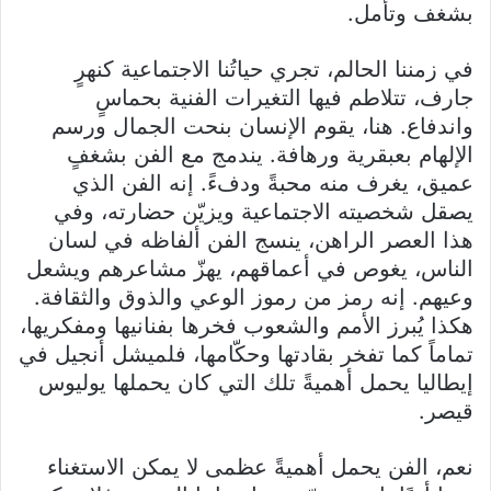
بشغف وتأمل.
في زمننا الحالم، تجري حياتُنا الاجتماعية كنهرٍ
جارف، تتلاطم فيها التغيرات الفنية بحماسٍ
واندفاع. هنا، يقوم الإنسان بنحت الجمال ورسم
الإلهام بعبقرية ورهافة. يندمج مع الفن بشغفٍ
عميق، يغرف منه محبةً ودفءً. إنه الفن الذي
يصقل شخصيته الاجتماعية ويزيّن حضارته، وفي
هذا العصر الراهن، ينسج الفن ألفاظه في لسان
الناس، يغوص في أعماقهم، يهزّ مشاعرهم ويشعل
وعيهم. إنه رمز من رموز الوعي والذوق والثقافة.
هكذا يُبرز الأمم والشعوب فخرها بفنانيها ومفكريها،
تماماً كما تفخر بقادتها وحكّامها، فلميشل أنجيل في
إيطاليا يحمل أهميةً تلك التي كان يحملها يوليوس
قيصر.
نعم، الفن يحمل أهميةً عظمى لا يمكن الاستغناء