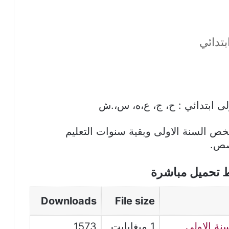
بتدائي
ى ابتدائي : ح، ج، ع،ه، س،.ش
ص السنة الاولى وبقية سنوات التعليم
صص.
ط تحميل مباشرة
Downloads
File size
نة الاولى
1 ميغابايت
1573