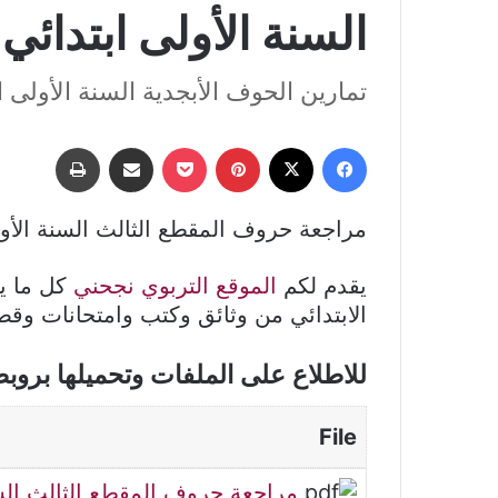
السنة الأولى ابتدائي
تمارين الحوف الأبجدية السنة الأولى ا
فيسبوك
‫X
بينتيريست
‫Pocket
مشاركة عبر البريد
طباعة
مراجعة حروف المقطع الثالث السنة الأول
يقدم لكم
الموقع التربوي نجحني
كل ما يخ
الابتدائي من وثائق وكتب وامتحانات وق
للاطلاع على الملفات وتحميلها بروب
File
مراجعة حروف المقطع الثالث الس