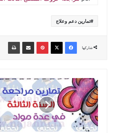
تمارين دعم وعلاج
فيسبوك
‫X
بينتيريست
مشاركة عبر البريد
طباعة
شاركها
تمارين
مراجعة
ودعم
وعلاج
للسنة
الثالثة
ابتدائي
في
المواد