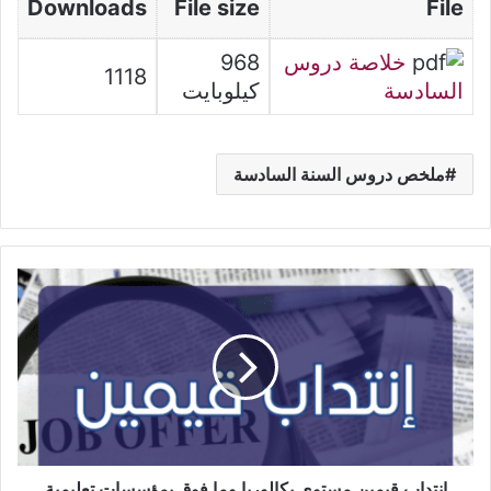
Downloads
File size
File
خلاصة دروس
968
1118
السادسة
كيلوبايت
ملخص دروس السنة السادسة
إنتداب
قيمين
مستوى
بكالوريا
وما
فوق
بمؤسسات
تعليمية
خاصة
إنتداب قيمين مستوى بكالوريا وما فوق بمؤسسات تعليمية