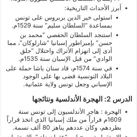
أبرز الأحداث التاريخية:
استولى خير الدين بربروس على تونس
بمساعدة “السلطان سليم” سنة 1529م.
استنجد السلطان الحفصي “محمد بن
حسن” بإمبراطور إسبانيا “شارلوكان”، مما
أدى إلى انهزام الأتراك واحتلال “حلق
الوادي” من قبل الإسبان سنة 1535م.
في سنة 1574م، قاد سنان باشا حملة على
البلاد التونسية قضى بها على الوجود
الإسباني وجعل تونس ولاية عثمانية.
الدرس 2: الهجرة الأندلسية ونتائجها
الهجرة : هاجر الأندلسيون إلى تونس سنة
1609م فراراً من ملك إسبانيا الذي اتخذ قراراً
بطردهم، وكان عددهم يناهز 80 ألف نسمة.
الاستقرار : سمح لهم “عثمان داي” بالاستقرار