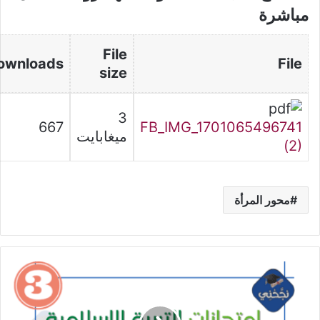
مباشرة
File
ownloads
File
size
3
667
FB_IMG_1701065496741
ميغابايت
(2)
محور المرأة
امتحانات
الثلاثي
الأول
في