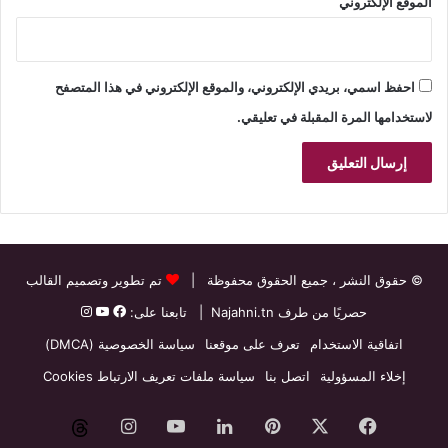
الموقع الإلكتروني
احفظ اسمي، بريدي الإلكتروني، والموقع الإلكتروني في هذا المتصفح
لاستخدامها المرة المقبلة في تعليقي.
© حقوق النشر
، جميع الحقوق محفوظة |
تم تطوير وتصميم القالب
حصريًا من طرف
Najahni.tn
| تابعنا على:
اتفاقية الاستخدام
تعرف على موقعنا
سياسة الخصوصية (DMCA)
إخلاء المسؤولية
اتصل بنا
سياسة ملفات تعريف الارتباط Cookies
فيسبوك
‫X
بينتيريست
لينكدإن
‫YouTube
انستقرام
threads