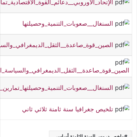
الإتحاد_الأوروبي__دعائم_القوة_الاقتصادية_تما
السنغال__صعوبات_التنمية_وحصيلتها
الصين_قوة_صاعدة__الثقل_الديمغرافي_والسيا
الصين_قوة_صاعدة__الثقل_الديمغرافي_والسياسة_الس
السنغال__صعوبات_التنمية_وحصيلتها_تمارين_م
تلخيص جغرافيا سنة ثامنة ثلاثي ثاني
ملخص دروس السنة الثامنة أساسي