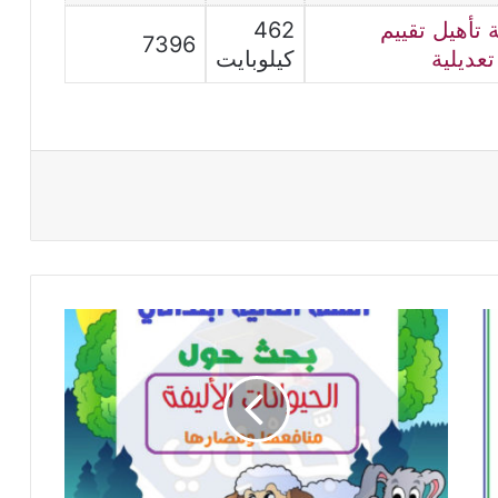
تأهيل تقییم
462
7396
عديلية
كيلوبايت
الحيوانات
الأليفة
:منافعها
و
مضارها