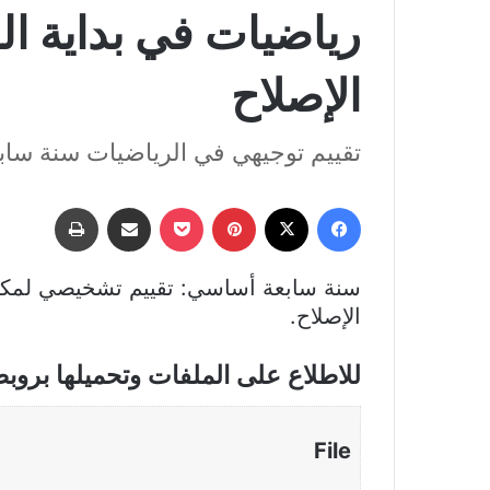
رياضيات في بداية الس
‏الإصلاح
تقييم توجيهي في الرياضيات سنة ساب
فيسبوك
‫X
بينتيريست
‫Pocket
مشاركة عبر البريد
طباعة
سنة سابعة أساسي: تقییم تشخيصي لمكتسبا
‏الإصلاح.
للاطلاع على الملفات وتحميلها بروب
File