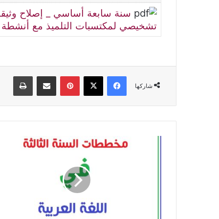
سنة سابعة أساسي _ إصلاح وثيقة 
تشخيصي لمكتسبات التلميذ مع أنشطة ت
فيسبوك
‫X
بينتيريست
مشاركة عبر البريد
طباعة
شاركها
مخطط
سنوي
في
اللغة
العربية
السنة
الثالثة