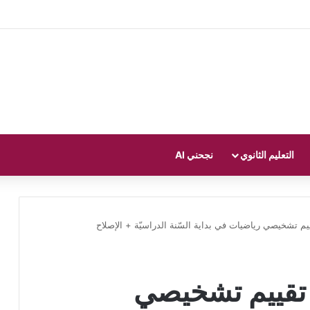
التعليم الثانوي
نجحني AI
 تشخيصي رياضيات في بداية السّنة الدراسيّة + ‏الإصلاح
تقییم تشخيصي