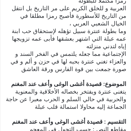
رمزا مكتملا للبطولة
العربية و للخلق الكريم على مر التاريخ بل انتقل
من التاريخ للأسطورة فأصبح رمزا مطلقا في
الخيال الشعبي العربي ،
وما بطولة عنترة سبيل تؤهله لإستحقاق حب ابنة
عمه عبلة التي اشتهر بعشقها فأبى عمه تزويجها
إياه لتدني منزلته
الإجتماعية مما جعله يلتمس في الفخر السند و
والعزاء تغني عنترة بحبه لها في حزن و ألم و في
صورة جمعت بين قوة الفارس ورقة العاشق
الموضوع: قصيدة أغشى الوغى وأعف عند المغنم
يتغنى عنترة ويفتخر بخصاله الأخلاقية والمعنوية
والحربية في حالي السلم و الحرب معبرا عن حاجة
الجماعة إليه محاولا استمالة قلب عبلة
التقسيم : قصيدة أغشى الوغى وأعف عند المغنم
مقاطع النص : حسب التحول في المعجم