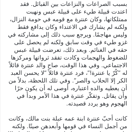
بسبب الصراعات والنزاعات بين القبائل. فقد
اعتدت قبيلة طيء على قبيلة عبس ونهبت
ممتلكاتها، وكان عنترة مع قومه في حومة النزال،
ولكنه لم يشارك في الاعتداء وكان يدافع فقط
وليس مهاجمًا. ويرجع سبب ذلك إلى مشاركته في
غزو طيء في وقت سابق ولكنه لم يحصل على
حقه في الغنائم. وبعد ذلك، تعرضت قبيلة عبس
للضغوط والهجمات وكادت تفقد ثرواتها ومركزها
الاجتماعي. وفي هذا الوقت، صاح والد عنترة قائلاً
له “كُرّ يا عنترة!”، فرد عنترة قائلاً “لا يحسن العبد
الكر إلا الحلاب والصر”. وفي تلك اللحظة، بدلاً من
أن يعطيه والده اعتباره، أوصى له أن يكون حرًا
وأن يقاتل. وتفكّر عنترة في هذا الأمر وبدأ في
الهجوم وهو يردد قصيدته.
كانت أحبّ عنترة ابنة عمه عبلة بنت مالك، وكانت
من أجمل النساء في قومها وأبعدهن صيتًا. ولكنه