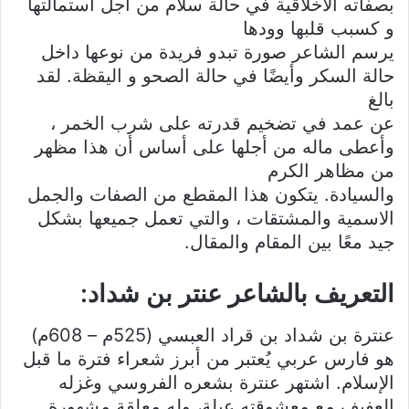
بصفاته الأخلاقية في حالة سلام من أجل استمالتها
و كسبب قلبها وودها
يرسم الشاعر صورة تبدو فريدة من نوعها داخل
حالة السكر وأيضًا في حالة الصحو و اليقظة. لقد
بالغ
عن عمد في تضخيم قدرته على شرب الخمر ،
وأعطى ماله من أجلها على أساس أن هذا مظهر
من مظاهر الكرم
والسيادة. يتكون هذا المقطع من الصفات والجمل
الاسمية والمشتقات ، والتي تعمل جميعها بشكل
جيد معًا بين المقام والمقال.
التعريف بالشاعر عنتر بن شداد:
عنترة بن شداد بن قراد العبسي (525م – 608م)
هو فارس عربي يُعتبر من أبرز شعراء فترة ما قبل
الإسلام. اشتهر عنترة بشعره الفروسي وغزله
العفيف مع معشوقته عبلة، وله معلقة مشهورة.