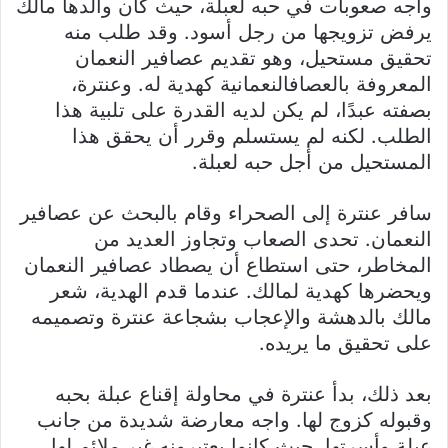
واجه صعوبات في حبه لعبلة، حيث كان والدها مالك
يرفض تزويجها من رجل أسود. وقد طلب منه
تحقيق مستحيل، وهو تقديم عصافير النعمان
المعروفة بالعصافالنعمانية كهدية له. وعنترة،
بصفته عبدًا، لم يكن لديه القدرة على تلبية هذا
الطلب. لكنه لم يستسلم وقرر أن يحقق هذا
المستحيل من أجل حبه لعبلة.
سافر عنترة إلى الصحراء وقام بالبحث عن عصافير
النعمان. تحدى الصعاب وتجاوز العديد من
المخاطر، حتى استطاع أن يصطاد عصافير النعمان
ويحضرها كهدية لمالك. عندما قدم الهدية، شعر
مالك بالدهشة والإعجاب بشجاعة عنترة وتصميمه
على تحقيق ما يريده.
بعد ذلك، بدأ عنترة في محاولة إقناع عبلة بحبه
وقبوله كزوج لها. واجه معارضة شديدة من جانب
عبلة وأسرتها، حيث كانوا يعتبرونه غير ملائم لها