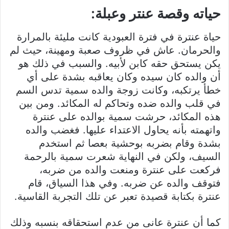
حياته وقصة عنتر وعبلة:
حياة عنترة في فترة العبودية كانت مليئة بالمرارة
والحرمان. عاش في ظروف صعبة ومهينة، حيث لم
يكن يستحق حقه كابن لأبيه. والسبب في ذلك هو
أن والده كان سيده وكان يعاقبه بشدة على أي
خطأ يرتكبه، وكانت زوجة والده سمية تدس السم
في قلب والده ضده وتحاكم له المكائد. ومن بين
هذه المكائد، حرشت سمية بوالده على عنترة
واتهمته بأنه يحاول الاعتداء عليها. فغضب والده
بشدة وقام بضربه بوحشية بعصا ثم استخدم
السيف، ولكن في النهاية شعرت سمية بالرحمة
فركعت على عنترة ومنعت والده من ضربه،
فتوقف والده عن ضربه. وفي هذا السياق، قام
عنترة بكتابة قصيدة تعبر عن تلك التجربة القاسية.
كما أن عنترة عانى من عدم استحقاقه بنسبه وذلك