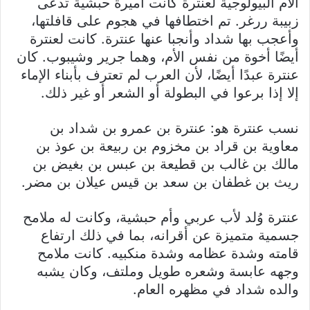
الأم البيولوجية لعنترة كانت أميرة حبشية تُدعى
زبيبة ررغر. تم اختطافها في هجوم على قافلتها،
وأعجب بها شداد وأنجبا عنها عنترة. كانت لعنترة
أيضًا أخوة من نفس الأم، وهما جرير وشيبوب. كان
عنترة عبدًا أيضًا، لأن العرب لم تعترف بأبناء الإماء
إلا إذا برعوا في البطولة أو الشعر أو غير ذلك.
نسب عنترة هو: عنترة بن عمرو بن شداد بن
معاوية بن قراد بن مخزوم بن ربيعة بن عوذ بن
مالك بن غالب بن قطيعة بن عبس بن بغيض بن
ريث بن غطفان بن سعد بن قيس عيلان بن مضر.
عنترة وُلد لأب عربي وأم حبشية، وكانت له ملامح
جسمية متميزة عن أقرانه، بما في ذلك ارتفاع
قامته وشدة عظامه وشدة منكبيه. كانت ملامح
وجهه عابسة وشعره طويل وملتف، وكان يشبه
والده شداد في مظهره العام.