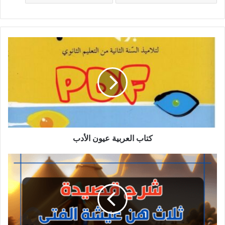
كتاب
العربية
عيون
الأدب
كتاب العربية عيون الأدب
شرح
قصيدة
ثلاث
هن
عيشة
الفتى
_