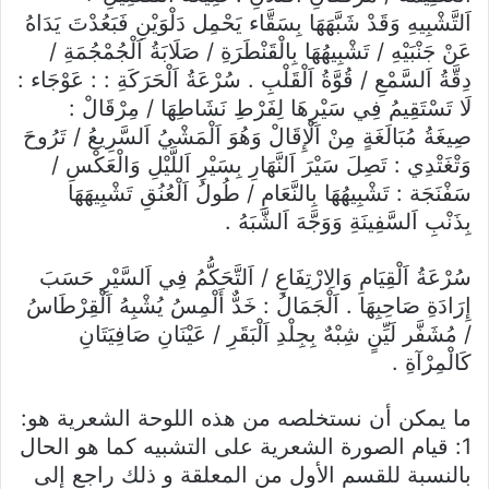
اَلتَّشْبِيهِ وَقَدْ شَبَّهَهَا بِسَقَّاء يَحْمِل دَلْوَيْنِ فَبَعُدْتَ يَدَاهُ
عَنْ جَنْبَيْهِ / تَشْبِيهُهَا بِالْقَنْطَرَةِ / صَلَابَةُ اَلْجُمْجُمَةِ /
دِقَّةُ اَلسَّمْعِ / قُوَّةُ اَلْقَلْبِ . سُرْعَةُ اَلْحَرَكَةِ : : عَوْجَاء :
لَا تَسْتَقِيمُ فِي سَيْرِهَا لِفَرْطِ نَشَاطِهَا / مِرْقَالْ :
صِيغَةُ مُبَالَغَةٍ مِنْ اَلْإِقَالْ وَهُوَ اَلْمَشْيُ اَلسَّرِيعُ / تَرُوحَ
وَتْغَتْدِي : تَصِلَ سَيْرَ اَلنَّهَارِ بِسَيْرِ اَللَّيْلِ وَالْعَكْسِ /
سَفْنَجَة : تَشْبِيهُهَا بِالنَّعَامِ / طُولُ اَلْعُنُقِ تَشْبِيهَهَا
بِذَنْبِ اَلسَّفِينَةِ وَوَجَّهَ اَلشَّبَهُ .
سُرْعَةُ اَلْقِيَامِ وَالِارْتِفَاعِ / اَلتَّحَكُّمُ فِي اَلسَّيْرِ حَسَبَ
إِرَادَةِ صَاحِبِهَا . اَلْجَمَالُ : خَدٌّ أَلْمِسُ يُشْبِهُ اَلْقِرْطَاسُ
/ مُشَفَّر لَيِّنٍ شِبْهٌ بِجِلْدِ اَلْبَقَرِ / عَيْنَانِ صَافِيَتَانِ
كَالْمِرْآةِ .
ما يمكن أن نستخلصه من هذه اللوحة الشعرية هو:
1: قيام الصورة الشعرية على التشبيه كما هو الحال
بالنسبة للقسم الأول من المعلقة و ذلك راجع إلى