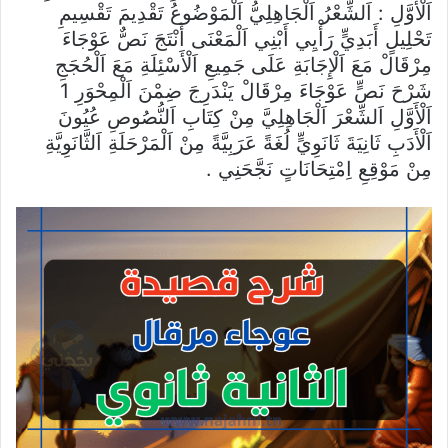
اَلْأَوَّلِ : اَلشِّعْرُ اَلْجَاهِلِيُّ اَلْمَوْضُوعُ تَقْدِيمَ تَقْسِيمِ
تَحْلِيلٍ أَبَدِيٍّ رَأْيِي أَبْنِي اَلْمَعْنَى أَنْتَجَ نَصٌّ عَوْجَاءَ
مِرْقَالْ مَعَ اَلْإِجَابَةِ عَلَى جَمِيعِ اَلْأَسْئِلَةِ مَعَ اَلْحُجَجِ
شَرْحَ نَصٍّ عَوْجَاءَ مِرْقَالْ يَنْدَرِجَ ضِمْنَ اَلْمِحْوَرِ 1
اَلْأَوَّلِ اَلشِّعْرَ اَلْجَاهِلِيَّ مِنْ كِتَابِ اَلنُّصُوصِ عُيُونَ
اَلْأَدَبِ ثَانِيَةَ ثَانَوِيٍّ لُغَةً عَرَبِيَّةً مِنْ اَلْمَرْحَلَةِ اَلثَّانَوِيَّةِ
مِنْ مَوْقِعِ اِمْتِحَانَاتٍ نَجَّحَنِي .