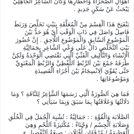
أَهْوَالِ اَلصَّحْرَاءِ وَأَخْطَارِهَا وَكَانَ اَلشَّاعِرُ اَلْجَاهِلِيُّ
يَبْحَثُ عَنْ سَكَنٍ جَدِيدٍ .
يَنْفَتِحَ هَذَا اَلْقِسْمَ مِنْ اَلْمُعَلَّقَةِ بِبَيْتٍ تَخَلَّصَ وَرَبَطَ
فَاصِلٌ وَاصَلَ فِي ذَاتِ اَلْوَقْتِ أَيْ هُوَ حَدُّ بَيْنَ
اَلْمَوْضُوعِ اَلسَّابِقِ وَالْمَوْضُوعِ اَللَّاحِقِ . إِنَّ حُضُورَ
بَيْتِ اَلتَّخَلُّصِ دَالْ عَلَى وَعْيِ اَلشَّاعِرِ بِجَمَالِيَّةِ
اَلْإِنْشَاءِ وَالتَّأْلِيفِ اَلْفَنِّيِّ اَلَّتِي تَقْتَضِي اَلْوَحْدَةُ وَلَكِنَّ
طَرَفَهُ جَمْعَ بَيْنَ اَلرَّبْطِ اَللَّفْظِيِّ وَالرَّبْطِ اَلْمَعْنَوِيِّ
حَتَّى يُقَوِّيَ اَلِانْسِجَامُ بَيْنَ أَجْزَاءِ اَلْقَصِيدَةِ
وَمَوْضُوعَاتِهَا .
فَمَا هِيَ اَلصُّورَةُ اَلَّتِي رَسَمَهَا اَلشَّاعِرُ لِلنَّاقَةِ ؟ وَمَا
دَلَالَتُهَا وَعَلَاقَتُهَا بِمَا سَبَقَ وَبِمَا سَيَأْتِي ؟
اَلصَّلَابَة وَالْقُوَّةِ : : جَمَالِيَّةٌ : تُشْبِهَ اَلْجُمَلُ فِي اَلْخُلُقِ
وَصَلَابَةِ اَلْجِسْمِ / وَجْنَاءْ : مُكْتَنِزَةً اَللَّحْمِ وَهِيَ
اَلْعَظِيمَةُ / مُرْفَقَانِ أُفْتَلَانِ : صِيغَةُ اَلتَّفْضِيلِ +