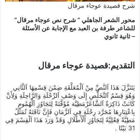
شرح قصيدة عوجاء مرقال
محور الشعر الجاهلي ” شرح نص عوجاء مرقال”
للشاعر طرفة بن العبد مع الإجابة عن الأسئلة
– ثانية ثانوي
التقديم:قصيدة عوجاء مرقال
يَتَنَزَّلَ هَذَا اَلنَّصِّ مِنْ اَلْمُعَلَّقَةِ ضِمْنَ قِسْمِهَا اَلثَّانِي
وَهُوَ قِسْمُ اَلتَّخَلُّصِ إِلَى وَصْفِ اَلرِّحْلَةِ وَالرَّاحِلَةِ وَلِأَنَّ
كَانَتْ ذَاكِرَةٌ اَلشَّاعَرْمَطِيَّة مُؤَقَّتَةً لِتَجَاوُزِ اَلْهُمُومِ
بِاعْتِبَارِهَا مُجَرَّد رِحْلَةٍ فِي اَلزَّمَانِ فَإِنَّ نَاقَتَهُ تُمَثِّلُ
مَطِيَّةً فِعْلِيَّةً لِتَجَاوُزِ اَلْأَطْلَالِ وَقَدْ وَرَدَ هَذَا اَلْقِسْمَ فِي
31 بَيْتًا .