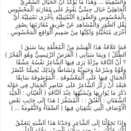
وَالسَّفِينَةِ … وَهَذَا مَا يُؤَكِّدُ أَنَّ اَلْخَيَالَ اَلشِّعْرِيَّ
اَلْجَاهِلِيَّ خَيَال حِسِّيٍّ يَقُومُ عَلَى مُقَارَنَةِ اَلْمَحْسُوسِ
بِالْمَحْسُوسِ وَالصُّورَةِ اَلتَّمْثِيلِيَّةِ بِأُخْرَى تَمْثِيلِيَّةَ أَيِّ
نَقْلِ اَلصُّوَرِ وَالْمُشَاهِدِ عَنْ طَرِيقِ مُقَارَنَتِهَا بِصُوَرِ
أُخْرَى مُتَخَيَّلَةٍ وَلَكِنَّهَا مِنْ صَمِيمِ اَلْوَاقِعِ اَلْمَحْسُوسِ .
فَمَا عَلَاقَةُ هَذَا اَلْقِسْمَ مِنْ اَلْمُعَلَّقَةِ بِمَا سَبَقَ (
اَلطَّلَلُ ) وَبِمَا سَيَأْتِي ( اَلْغَرَضُ اَلرَّئِيسِيُّ وَهُوَ اَلْفَخْرُ )
؟ أَنَّ اَلنَّاقَةَ مِرْآةً يَرَى فِيهَا اَلشَّاعِرُ نَفْسُهُ عِشْقًا
وَقُوَّةٌ وَسُرْعَةٌ وَحَيَوِيَّةُ وَنَشَاطًا وَلِذَلِكَ يُحِيلُنَا عُنْصُرُ
اَلْجَمَالِ فِيهَا عَلَى اَلْمَعْشُوقَةِ . اَلْمَوْصُوفَةَ سَابِقًا
فَبَعْدَ أَنْ رَكَّزَ اَلشَّاعِرُ عَلَى عَنَاصِرِ اَلْجَمَالِ فِي خَوْلَة
ذَكَرَ مَا يُوَازِيهَا وَيُشَبِّهُهَا عِنْدَ اَلنَّاقَةِ ( اَلْعَيْنَانِ : اَلْجَيِّدَ
اَلشَّفَتَانِ : اَلْعُنُقُ : : اَلْمُشَفَّرَ ) هَذَا إِلَى جَانِبِ بَعْضِ
اَلْأَوْصَافِ اَلَّتِي يَلْتَقِيَانِ فِيهَا ( اَلصَّفَاءُ وَالنُّعُومَةُ … )
وَإِذَا تَحَوَّلْنَا إِلَى اَلشَّاعِرِ وَجَدْنَا هَذَا اَلشَّبَهِ يَتَعَمَّقُ
أَكْثَرَ فَأَكْثَرَ مِنْ جِهَةِ صَلَابَةِ اَلْجِسْمِ وَقُوَّةِ اَلْقَلْبِ