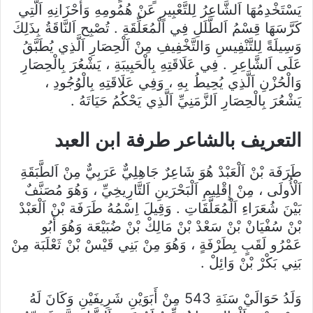
يَسْتَخْدِمُهَا اَلشَّاعِرُ لِلتَّعْبِيرِ عَنْ هُمُومِهِ وَأَحْزَانِهِ اَلَّتِي
كَرَّسَهَا قِسْمُ اَلطَّلَلِ فِي اَلْمُعَلِّقَةِ . تُصْبِح اَلنَّاقَةُ بِذَلِكَ
وَسِيلَةً لِلتَّنْفِيسِ وَالتَّخْفِيفِ مِنْ اَلْحِصَارِ اَلَّذِي يُطَبَّقُ
عَلَى اَلشَّاعِرِ . فِي عَلَاقَتِهِ بِالْحَبِيبَةِ ، يَشْعُرَ بِالْحِصَارِ
وَالْحُزْنِ اَلَّذِي يُحِيطُ بِهِ ، وَفِي عَلَاقَتِهِ بِالْوُجُودِ ،
يَشْعُرَ بِالْحِصَارِ اَلزَّمَنِيِّ اَلَّذِي يَحْكُمُ حَيَاتَهُ .
التعريف بالشاعر طرفة ابن العبد
طَرَفَة بْنْ اَلْعَبْدْ هُوَ شَاعِرٌ جَاهِلِيٌّ عَرَبِيٌّ مِنْ اَلطَّبَقَةِ
اَلْأُولَى ، مِنْ إِقْلِيمِ اَلْبَحْرَينِ اَلتَّارِيخِيِّ ، وَهُوَ مُصَنَّفٌ
بَيْنَ شُعَرَاءِ اَلْمُعَلَّقَاتِ . وَقِيلَ اِسْمُهُ طَرَفَة بْنْ اَلْعَبْدْ
بْنْ سُفْيَانْ بْنْ سَعْدْ بْنْ مَالِكْ بْنْ ضُبَيْعَة وَهُوَ أَبُو
عَمْرُو لَقَبٍ بِطَرْفَةٍ ، وَهُوَ مِنْ بَنِي قَيْسْ بْنْ ثَعْلَبَة مِنْ
بَنِي بَكْرْ بْنْ وَائِلْ .
وَلَدُ حَوَالَيْ سَنَةِ 543 مِنْ أَبَوَيْنِ شَرِيفَيْنِ وَكَانَ لَهُ