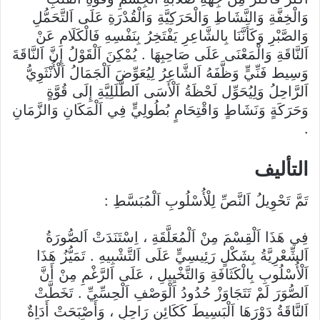
وَالْخِفَّةِ وَالنَّشَاطِ وَالْحَرَكِيَّةِ وَالْقُدْرَةِ عَلَى اَلتَّحَمُّلِ
وَالصَّبْرِ وَكَأَنَّنَا بِالشَّاعِرِ يَفْتَخِرُ بِنَفْسِهِ فَالْكَلَامِ عَنْ
اَلنَّاقَةِ وَالْمَعْنَى عَلَى صَاحِبِهَا . يُمْكِنَ اَلْقَوْلُ إِنَّ اَلنَّاقَةَ
وَسِيط فَنِّيٍّ وَظَّفَهُ اَلشَّاعِرُ لِيُعَوِّضَ اَلْجَمَالُ اَلْأُنْثَوِيُّ
اَلرَّاحِلُ وَلِيُحَوِّل لَحْظَةُ اَلْأَسَى اَلطَّلَلِيَّةِ إِلَى قُوَّةٍ
وَحَرَكَةٍ وَنَشَاطٍ وَاقْتِحَامٍ بُطُولِيٍّ فِي اَلْمَكَانِ وَالزَّمَانِ
.
التأليف
تَمَّ تَحْوِيلُ اَلنَّصِّ لِلْأُسْلُوبِ اَلْمُبَسَّطِ :
فِي هَذَا اَلْقِسْمَ مِنْ اَلْمُعَلَّقَةِ ، اِسْتَنَدَتْ اَلصُّورَةُ
اَلشِّعْرِيَّةُ بِشَكْلٍ رَئِيسِيٍّ عَلَى اَلتَّشْبِيهِ . تَمَيُّزُ هَذَا
اَلْأُسْلُوبِ بِالْكَثَافَةِ وَالتَّخْيِيلِ ، عَلَى اَلرَّغْمِ مِنْ أَنَّ
اَلصُّوَرَ لَمْ تَتَجَاوَزْ حُدُودُ اَلْوَصْفِ اَلْحِسِّيِّ . تَخَطَّتْ
اَلنَّاقَةُ دَوْرَهَا اَلْبَسِيطَ كَكَائِنٍ رَاحِلٍ ، وَأَصْبَحَتْ أَدَاةٌ