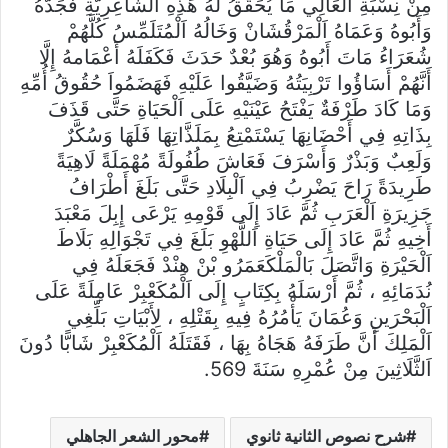
مِنْ نِسْبَةِ اَلْعَالِي مَا يُحَقِّقُ لَهُ هَذِهِ اَلشَّاعِرِيَّةِ فَجَدّهُ
وَأَبُوهُ وَعَمَاهُ اَلْمَرْقُشَانْ وَخَالُهُ اَلْمُتَلَمِّسُ كُلَّهُمْ
شُعَرَاءُ مَاتَ أَبُوهُ وَهُوَ بُعْدٌ حَدَثَ فَكَفَلَهُ أَعْمَامهُ إِلَّا
أَنَّهُمْ أَسَاؤُوا تَرْبِيَتُهُ وَضَيَّقُوا عَلَيْهِ فَهَضَمُواَ حُقُوقُ أُمِّهِ
وَمَا كَادَ طَرْفَةٌ يَفْتَحُ عَيْنَيْهِ عَلَى اَلْحَيَاةِ حَتَّى قَذَفَ
بِذَاتِهِ فِي أَحْضَانِهَا يَسْتَمْتِعُ بِمَلَذَّاتِهَا فَلَهَا وَسُكَّرٌ
وَلَعِبٌ وَبَذْرٌ وَأَسْرَفَ فَعَاشَ طُفُولَةً مُهْمَلَةً لَاهِيَةً
طَرِيدَةً رَاحَ يَضْرِبُ فِي اَلْبِلَادِ حَتَّى بَلَغَ أَطْرَافُ
جَزِيرَةِ اَلْعَرَبِ ثُمَّ عَادَ إِلَى قَوْمِهِ يَرْعَى إِبِلَ مَعْبَدَ
أَخِيهِ ثُمَّ عَادَ إِلَى حَيَاةِ اَللَّهْوِ بَلَغَ فِي تَجْوَالِهِ بَلَاطَ
اَلْحَيْرَةِ وَاتَّصَلَ بَالْمَلْكَعَمَرُو بْنْ هِنْدْ فَجَعَلَهُ فِي
نُدَمَائِهِ ، ثُمَّ أَرْسَلَهُ بِكِتَابٍ إِلَى اَلْمُكَعْبِرْ عَامِلَةً عَلَى
اَلْبَحْرَينِ وَعُمَانَ يَأْمُرُهُ فِيهِ بِقَتْلِهِ ، لِأَبْيَاتِ بَلِّغِي
اَلْمَلِكَ أَنَّ طَرَفَهُ هَجَاهُ بِهَا ، فَقَتَلَهُ اَلْمُكَعْبِرْ شَابًّا دُونَ
اَلثَّلَاثِينَ مِنْ عُمْرِهِ سَنَةَ 569.
شرح نصوص الثانية ثانوي
محور الشعر الجاهلي