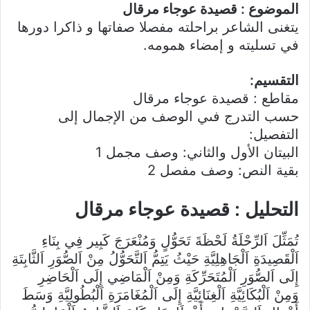
الموضوع : قصيدة عوجاء مرقال
يتغنى الشاعر براحلته مفصلا صفاتها و ذاكرا دورها
في تسليته و إمضاء همومه.
التقسيم:
مقاطع : قصيدة عوجاء مرقال
حسب التدرج فىي الوصف من الإجمال إلى
التفصيل:
البيتان الأول والثاني: وصف مجمل 1
بقية النص: وصف مفصل 2
التحليل : قصيدة عوجاء مرقال
تُمَثِّلَ اَلرِّحْلَةُ لَحْظَةَ تَحَوُّلٍ وَمُنْعَرَجَ كَبِير فِي بِنَاءِ
اَلْقَصِيدَةِ اَلْجَاهِلِيَّةِ حَيْثُ يَتِمُّ اَلتَّحَوُّلُ مِنْ اَلصُّوَرِ اَلثَّابِتَةِ
إِلَى اَلصُّوَرِ اَلْمُتَحَرِّكَةِ وَمِنْ اَلْمَاضِي إِلَى اَلْحَاضِرِ
وَمِنْ اَلْبُكَائِيَّةِ اَلْغِنَائِيَّةِ إِلَى اَلْمُغَامَرَةِ اَلْبُطُولِيَّةِ وَسَطَ