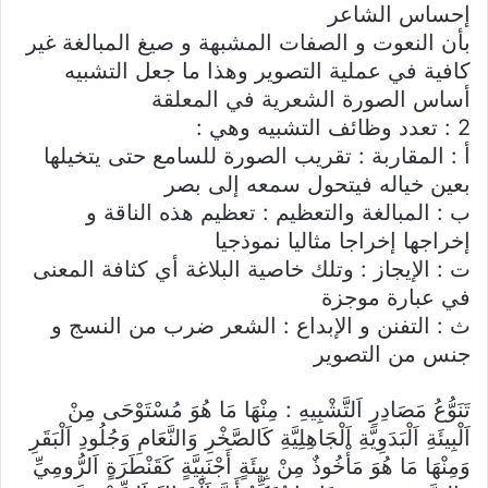
إحساس الشاعر
بأن النعوت و الصفات المشبهة و صيغ المبالغة غير
كافية في عملية التصوير وهذا ما جعل التشبيه
أساس الصورة الشعرية في المعلقة
2 : تعدد وظائف التشبيه وهي :
أ : المقاربة : تقريب الصورة للسامع حتى يتخيلها
بعين خياله فيتحول سمعه إلى بصر
ب : المبالغة والتعظيم : تعظيم هذه الناقة و
إخراجها إخراجا مثاليا نموذجيا
ت : الإيجاز : وتلك خاصية البلاغة أي كثافة المعنى
في عبارة موجزة
ث : التفنن و الإبداع : الشعر ضرب من النسج و
جنس من التصوير
تَنَوُّعُ مَصَادِرِ اَلتَّشْبِيهِ : مِنْهَا مَا هُوَ مُسْتَوْحَى مِنْ
اَلْبِيئَةِ اَلْبَدَوِيَّةِ اَلْجَاهِلِيَّةِ كَالصَّخْرِ وَالنَّعَامِ وَجُلُودِ اَلْبَقَرِ
وَمِنْهَا مَا هُوَ مَأْخُوذٌ مِنْ بِيئَةٍ أَجْنَبِيَّةٍ كَقَنْطَرَةٍ اَلرُّومِيِّ