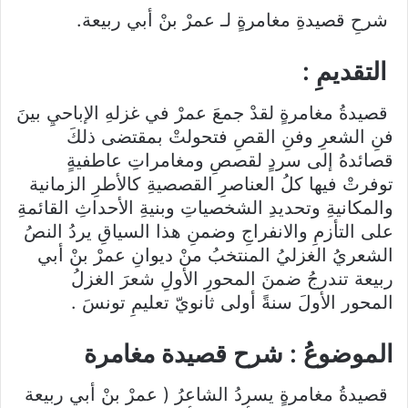
شرحِ قصيدةِ مغامرةٍ لـ عمرْ بنْ أبي ربيعة.
التقديمِ :
قصيدةُ مغامرةٍ لقدْ جمعَ عمرْ في غزلهِ الإباحيِ بينَ
فنِ الشعرِ وفنِ القصِ فتحولتْ بمقتضى ذلكَ
قصائدهُ إلى سردٍ لقصصِ ومغامراتِ عاطفيةٍ
توفرتْ فيها كلُ العناصرِ القصصيةِ كالأطرِ الزمانية
والمكانيةِ وتحديدِ الشخصياتِ وبنيةِ الأحداثِ القائمةِ
على التأزمِ والانفراجِ وضمنِ هذا السياقِ يردُ النصُ
الشعريُ الغزليُ المنتخبُ منْ ديوانِ عمرْ بنْ أبي
ربيعة تندرجُ ضمنَ المحورِ الأولِ شعرَ الغزلُ
المحور الأولَ سنةً أولى ثانويّ تعليمِ تونسَ .
الموضوعُ : شرح قصيدة مغامرة
قصيدةُ مغامرةٍ يسردُ الشاعرُ ( عمرْ بنْ أبي ربيعة