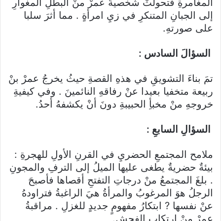
المغامرةِ فتحولتْ شخصيةُ عمرْ منْ البطلِ المغوارِ
إلى الجبانِ المتنكرِ في زيِ امرأةٍ . مما أثرَ سلبا
على صورتهِ.
السؤالَ السادس :
تمَ بناءَ التشويقِ في هذهِ القصةِ حيثُ يخرجُ عمرْ بنْ
ربيعة متخفيا بعيدا عنْ رفاقهِ النائمينَ . وفي كيفيةِ
خروجهِ منْ مخبأِ الحبيبةِ دونَ أنْ يكشفهُ أحدُ.
السؤالِ السابعِ :
ملامح المجتمعِ الحضريِ في القرنِ الأولِ للهجرةِ :
بيئةٌ حضريةٌ يطغى عليها الميلُ إلى الترفِ والمجونِ
. بلغَ المجتمعُ منْ درجاتِ التفتحِ أقصاها فأصبحَ
الرجلُ هوَ المرغوبُ والمرأةُ هيَ الراغبةُ فتراودهُ
عنْ نفسها ? ابتكارُ مفهومٍ جديدٍ للغزلِ . مراقبةُ
عمرْ منْ ارتكابِ الفحشِ.