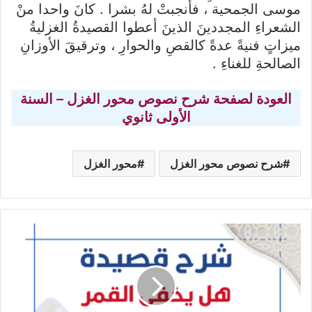
موسى الجمحية ، فأنجبتْ لهُ بشرا . كانَ واحدا منْ
الشعراءِ المجددينَ الذينَ أعطوا القصيدةُ الغزليةُ
ميزاتٍ فنيةً عدةً كالقصِ والحوارِ ، وترقيقَ الأوزانِ
الصالحةِ للغناءِ .
العودة لصفحة شرح نصوص محور الغزل – السنة
الأولى ثانوي
شرح نصوص محور الغزل
محور الغزل
شرح
قصيدة
هل
يخفى
القمر؟
–