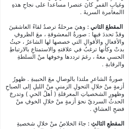
وغيابِ القمرِ كانَ عنصرا مساعدا على نجاحِ هذهِ
االمغامرة السريةَ .
المقطعَ الثاني :
وهيَ مرحلةٌ ترصدُ لقاءً العاشقينَ
وقدْ تحددَ فيها : صورةُ المعشوقةِ ، معَ الظروفِ
والأفعالِ والأقوالِ التي خصصها لها الشاعرُ ، حيثُ
بدتْ وكأنها ترغبُ في علاقتهِ والاستمتاعِ بالارتباطِ
الحسيِ معهُ ، رغمَ ترددها وخوفها منْ السلطةِ
والرقابةِ .
صورةُ الشاعرِ ملتذا بالوصالِ معَ الحبيبةِ . ظهورُ
أزمةٍ منْ خلالِ التحولِ الزمنيِ منْ الليلِ إلى الصباحِ
وظهورِ الشخصياتِ المعرقلةِ ( أهلُ الحيِ ) وتدرجَ
الحدثُ السرديّ نحوَ أزمةٍ منْ خلالِ الخوفِ منْ
فضحِ العشاقِ .
المقطعِ الثالثِ :
جاءَ الخلاصُ منْ خلالِ شخصيةِ