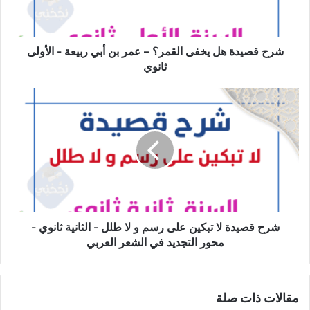
عمر
بن
أبي
ربيعة
شرح قصيدة هل يخفى القمر؟ – عمر بن أبي ربيعة - الأولى
-
ثانوي
الأولى
ثانوي
شرح
قصيدة
لا
تبكين
على
رسم
و
لا
طلل
-
شرح قصيدة لا تبكين على رسم و لا طلل - الثانية ثانوي -
الثانية
محور التجديد في الشعر العربي
ثانوي
-
محور
مقالات ذات صلة
التجديد