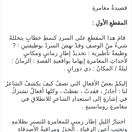
قصيدةُ مغامرةِ
المقطعِ الأولِ :
قامَ هذا المقطعِ على السردِ كنمطِ خطابٍ يتخللهُ
شيءُ منْ الوصفِ وقدْ نهضَ السردُ بوظيفتينِ : ?
وظيفةٌ تأطيرية : تحديدُ إطارٍ زمانيٍ ومكانيٍ
لأحداثِ المغامرةِ إيهاما بواقعيةِ القصةِ : الزمانُ :
ليلةٌ / المكانُ : ذي دورانٍ .
إليكمْ بعضُ الأفعالِ التي تصفُ كيفَ يكشفُ الشاعرُ
لنا : أحاذرُ ، فقدتْ ، نفظتْ ، وكلها أفعالٌ تشتركُ
في إشارةٍ إلى استعدادِ الشاعرِ للانطلاقِ في
مغامرةٍ رومانسيةٍ .
اختيارُ الليلِ إطار زمنيٍ للمغامرةِ للتسترِ بظلامهِ
وتجنبِ أعينِ الرقباءِ . الحذرُ ومراقبةُ الأصدقاءِ