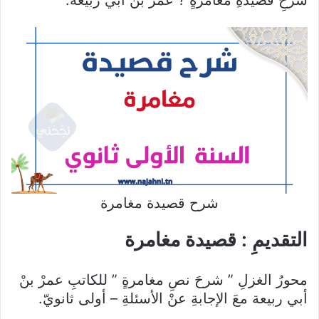
شرحِ قصيدةِ مغامرةٍ ? عمرْ بنْ أبي ربيعة.
شرح قصيدة مغامرة
التقديمِ : قصيدة مغامرة
محورُ الغزلِ ” شرحَ نصِ مغامرةٍ ” للكاتبِ عمرْ بنْ
أبي ربيعة معَ الإجابةِ عنْ الأسئلةِ – أولى ثانويّ.