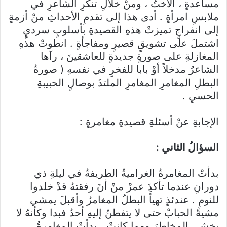
مساعدةٍ ، الأختُ ، ومنْ خلالِ تنكرِ الشاعرِ في
ملابسِ امرأةٍ . أدى هذا إلى تقدمِ الأحداثِ منْ أزمةٍ
إلى انفراجٍ تميزتْ هذهِ القصيدةِ بأسلوبٍ سرديٍ
اشتملَ على تشويقٍ قصيرٍ ومفاجأةٍ . انطوتْ هذهِ
المغازلةِ على صورةٍ جديدةٍ للعاشقينَ ، رآها
الشاعرُ مدخلاً أوْ بابا للفخرِ في نفسهِ ( صورةُ
البطلِ المغامرِ المغامرِ الملتذَ بوصالٍ الحبيبةِ
الحسيِ .
الإجابةِ عنْ أسئلةِ قصيدةِ مغامرةٍ :
السؤالُ الثاني :
بدأتْ المغامرةُ الغراميةُ الطريفةُ في ليلةِ ذي
دورانِ عندما تأكدَ عمرْ منْ أنَ رفقتهُ قدْ خلدوا
للنومِ . عندئذٍ تهيأَ البطلُ المغامرُ وأقبلَ يمشي
مشيةً الحبابْ حتى لا يتفطنُ إليهِ أحدٌ فبدا وكأنهُ لا
يخشى المخاطرَ مهما كانتْ . بدأتْ المغامرةُ