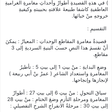
) في هذهِ القصيدةِ أطوارْ وأحداثِ مغامرةِ الغراميةِ
العاطفيةِ كاشفا طبيعةَ علاقتهِ بحبيبتهِ وكيفيةِ
خروجهِ منْ خبائها.
التقسيمِ :
قصيدةُ مغامرةِ المقاطعِ الوحداتِ : المعيارُ : يمكنَ
أنْ نقسمَ هذا النصِ حسبَ البنيةِ السرديةِ إلى 3
مقاطعِ.
وضعِ البدايةِ : منْ بيتِ 1 إلى بيتِ 5 : تأطيرُ
المغامرةِ واستعدادِ الشاعرِ ( عمرْ بنْ أبي ربيعة )
لإنجازها وإنجاحها.
سياقَ التحولِ : منْ بيتِ 6 إلى بيتِ 27 : أطوارْ
المغامرةِ ومرحلةِ التأزمِ وضعَ الختامِ : منْ بيتِ 28
إلى بيتِ 30 : مرحلةُ الانفراجِ الشرحِ التفصيليِ :