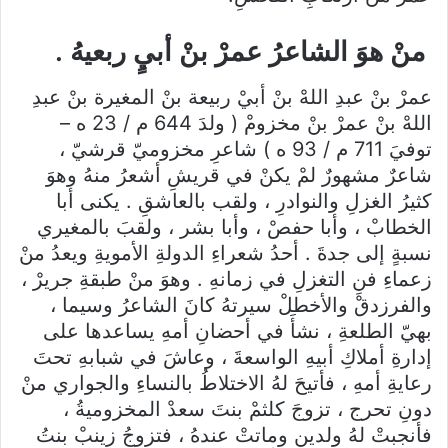
منْ هوَ الشاعرُ عمرْ بنْ أبيٍ ربعيهُ .
عمرْ بنْ عبدِ اللهْ بنْ أبيْ ربيعة بنْ المغيرة بنْ عبدِ
اللهْ بنْ عمرْ بنْ مخزومْ ( ولدَ 644 م / 23 ه –
توفيَ 711 م / 93 ه ) شاعرِ مخزوميّ قرشيّ ،
شاعرٌ مشهورٌ لمْ يكنْ في قريشِ أشعرُ منهُ وهوَ
كثيرُ الغزلِ والنوادرِ ، ولقب بالعاشقِ . يكنى أبا
الخطابْ ، وأبا حفصْ ، وأبا بشر ، ولقبَ بالمغيري
نسبةٍ إلى جدةَ . أحدُ شعراءِ الدولةِ الأمويةِ ويعدُ منْ
زعماءِ فنِ التغزلِ في زمانهِ . وهوَ منْ طبقةِ جريرْ ،
والفرزدقْ والأخطلْ سيرتهُ كانَ الشاعرُ وسيما ،
بهيّ الطلعةِ ، نشأَ في أحضانِ أمهِ يساعدها على
إدارةِ أملاكِ أبيهِ الواسعةَ ، وعاشَ في شبابهِ تحتَ
رعايةِ أمهِ ، فأتيحَ لهُ الاختلاطُ بالنساءِ والجواري منْ
دونِ تحرج ، تزوجَ كلثمْ بنتَ سعدْ المخزوميةُ ،
فأنجبتْ لهُ ولدينِ وماتتْ عندهُ ، فتزوجُ زينبْ بنتُ