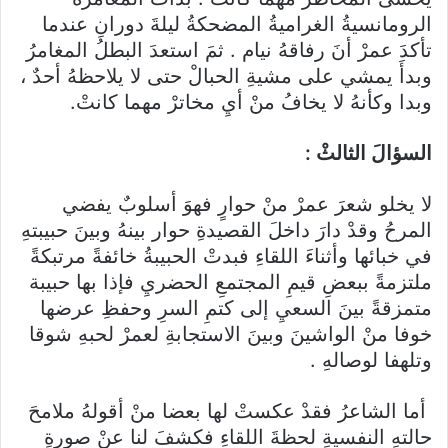
الرومانسيةُ الغراميةُ المضحكةُ ليلةَ دورانِ عندما
تأكدَ عمرْ أنَ رفاقهُ نيام . ثمَ استعدَ البطلُ المغامرُ
وبدأَ يمشي على مشيةِ الحبالْ حتى لا يلاحظهُ أحدٌ ،
وبدا وكأنهُ لا يخافُ منْ أيِ مخاترْ مهما كانتْ.
السؤالَ الثالثْ :
لا يخلو شعرَ عمرْ منْ حوارٍ فهوَ أسلوبٌ يفضي
المرحُ وقدْ دارَ داخلَ القصيدةِ حوار بينهُ وبينَ حبيبتهِ
في خبائها وأثناءَ اللقاءِ فبدتْ الحبيبةُ خائفةً مرتبكةً
ملتزمةً ببعضِ قيمِ المجتمعِ الحضريِ فإذا بها حبيبة
متمزقةً بينَ السعيِ إلى كتمِ السرِ وحفظِ عرضها
خوفا منْ الواشينَ وبينَ الاستجابةِ لعمرْ لحبهِ شوقا
وتلهفا لوصالهِ .
أما الشاعرُ فقدْ عكستْ لها بعضا منْ أقولهُ ملامحَ
حالتهِ النفسيةِ لحظةَ اللقاءِ فكشفَ لنا عنْ صورةِ