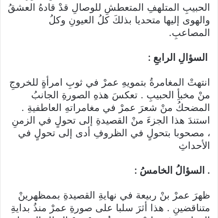
الحبيبِ المتلهفِ المتعطشِ للوصالِ قدْ قادهُ العشقُ
والهوى إليها متحديا بذلكَ كلُ العيونِ وكلُ
المصاعبِ.
السؤالِ الرابعِ :
انتهتْ المغامرةُ بتمويهِ عمرْ في ثوبِ امرأةٍ للخروجِ
منْ مخبأِ الحبيبِ . تعكسَ هذهِ الصورةِ الجانبُ
المضحكُ منْ شعرَ عمرْ في مغامراتهِ العاطفيةِ .
استندَ هذا الجزءَ منْ القصيدةِ إلى تحولٍ في الزمنِ
، مصحوبا بتحولٍ في الظروفِ أدى إلى تحولٍ في
الأحداثِ
. السؤالُ الخامسُ :
ظهرَ عمرْ بنْ ربيعة في نهايةِ القصيدةِ بممظهرينْ
متناقضينِ . هذا أثرَ سلبا على صورةِ عمرْ منذُ بدايةِ