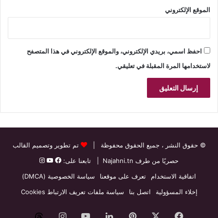
الموقع الإلكتروني
احفظ اسمي، بريدي الإلكتروني، والموقع الإلكتروني في هذا المتصفح
لاستخدامها المرة المقبلة في تعليقي.
© حقوق النشر
، جميع الحقوق محفوظة |
تم تطوير وتصميم القالب
حصريًا من طرف
Najahni.tn
| تابعنا على:
اتفاقية الاستخدام
تعرف على موقعنا
سياسة الخصوصية (DMCA)
إخلاء المسؤولية
اتصل بنا
سياسة ملفات تعريف الارتباط Cookies
فيسبوك
‫X
بينتيريست
لينكدإن
‫YouTube
انستقرام
threads