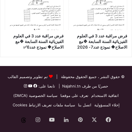
فرض مراقبة عدد 3 في العلوم
فرض مراقبة عدد 3 في العلوم
الفيزيائية السنة السابعة 🔷مع
الفيزيائية السنة السابعة 🔷مع
الاصلاح🔶 نموذج عدد7- 2026
الاصلاح🔶 نموذج عدد6✅
© حقوق النشر
، جميع الحقوق محفوظة |
تم تطوير وتصميم القالب
حصريًا من طرف
Najahni.tn
| تابعنا على:
اتفاقية الاستخدام
تعرف على موقعنا
سياسة الخصوصية (DMCA)
إخلاء المسؤولية
اتصل بنا
سياسة ملفات تعريف الارتباط Cookies
فيسبوك
‫X
بينتيريست
لينكدإن
‫YouTube
انستقرام
threads