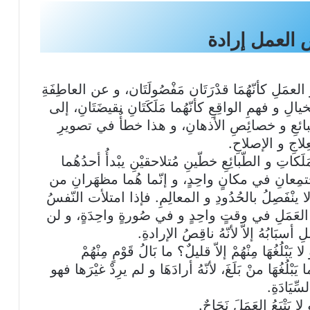
العمل إرادة
العمَلِ كأنّهُمَا قدْرَتَان مَفْصُولَتَان، و عن العاطِفَةِ
يالِ و فهمِ الواقِعِ كأنّهُما مَلَكَتَانِ نقيضَتَانِ، إلى
لطّبائعِ و خصائِصِ الأذهانِ، و هذا خطأٌ في تصويرِ
لاجِ و الإصلاحِ.
اتِ و الطّبائِعِ خطّينِ مُتلاحقيْنِ يبْدأُ أحدُهُما
ا يجْتمِعانِ في مكانٍ واحِدٍ، و إنّما هُما مظهَرانِ من
 لا ينْفَصِلُ بالحُدُودِ و المعالِمِ. فإذا امتلأت النّفسُ
العَمَلِ في وقتٍ واحِدٍ و في صُورةٍ واحِدَةٍ، و لن
بُهُ إلاّ لأنّهُ ناقِصُ الإرادةِ.
يَبْلُغُهَا مِنْهُمْ إلاّ قليلٌ؟ ما بَالُ قَوْمٍ مِنْهُمْ
بْلُغُهَا منْ بَلَغَ، لأنّهُ أرادَهَا و لم يرِدْ غيْرَها فهو
ِّيَادَةِ.
يَتْبَعُ العَمَلَ نَجَاحٌ.