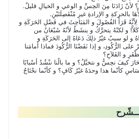
يدُ؟ لأنّ زَادَنَا مِنَ الحِسِّ و الوعي و الخيالِ قليلٌ.
ْهَا بالحركةِ و الإرادةِ غيرِ مُنْفَصِلَتَيْنِ.
لِأنَّهُ قَرَأَ الفُصُولَ و المَبَاحِثَ في فَضْلِ الحَرَكَةِ و
كَلاَّ! و لكنّهُ يتحرَّكُ و ينشَطُ لأنّهُ شَبْعَانُ من
و لو سببٌ غيْرُ ذلِكَ دَعَاهُ إلى الحَرَكَةِ و
ْ على الرُّكُودِ، و إذا نَفَضْنَا الرُّكُودَ فماذا أمامَنا
ّفَرِ و الفَلاَحِ؟
ْ نَحَارَ كيفَ نحِسُّ و نتخيَّلُ؟ و ما بالُنا ننْشُدُ أسْبابًا
ْسَاسِ كأنّما هذا وحدَهُ غيْرُ كَافٍ؟ و كأنّما نحْتَاجُ
ــشّرح