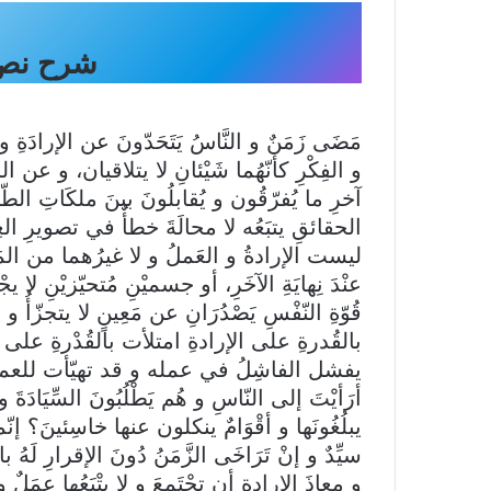
شرح نص 
مَضَى زَمَنٌ و النَّاسُ يَتَحَدّونَ عن الإرادَةِ و 
و الفِكْرِ كأنّهُما شَيْئانِ لا يتلاقيان، و عن الخ
آخرِ ما يُفرّقُون و يُقابلُونَ بينَ ملكَاتِ ا
الحقائقِ يتبَعُه لا محالَةَ خطأٌ في تصويرِ العِ
ليست الإرادةُ و العَملُ و لا غيرُهما من المَلَك
عنْدَ نِهايَةِ الآخَرِ، أو جسميْنِ مُتحيّزيْنِ ل
قُوّةِ النّفْسِ يَصْدُرَانِ عن مَعِينٍ لا يتجزّأُ و
بالقُدرةِ على الإرادةِ امتلأت بالقُدْرةِ على 
يفشل الفاشِلُ في عمله و قد تهيّأت للعملِ أسبَا
أرَأيْتَ إلى النّاسِ و هُم يَطْلُبُونَ السِّيَادَةَ و لا 
يبلُغُونَها و أقْوَامٌ ينكلون عنها خاسِئينَ؟ إنّما يَ
سيِّدٌ و إنْ تَرَاخَى الزَّمَنُ دُونَ الإقرارِ لَهُ بالس
و معاذَ الإرادةِ أن تجْتَمِعَ و لا يتْبَعُها عمَلٌ و لا 