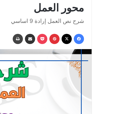
محور العمل
شرح نص العمل إرادة 9 اساسي
فيسبوك
‫X
بينتيريست
‫Pocket
مشاركة عبر البريد
طباعة