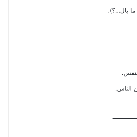
ما بال…؟).
لنفس.
 الناس.