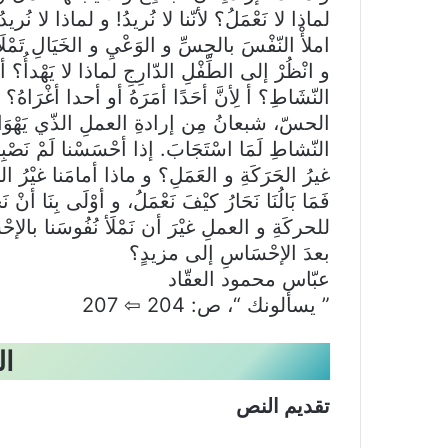
لماذا لا نَعْمَلُ؟ لأنّنا لا نُريدُ! و لماذا لا نُر
املأْ النّفْسَ بالحِسِّ و الوَعْيِ و الخَيَالِ تَمْلَأ
و انْظُرْ إلى الطِّفْلِ الدّارِجِ لماذا لا يَهْدأُ؟ أ 
النّشَاطِ؟ أ لِأنَّ أحَدًا أمَرَهُ أو أحدا أغْرَاهُ؟ 
الحسّ، شبعانُ مِن إرادةِ العملِ الذّي يَهْوَاهُ 
النّشاطِ لَمَا اسْتَجَابَ. إذا أحْسَسْنا لَمْ نَصْبِر
غيرُ الحَرَكَةِ و العَمَلِ؟ و ماذا أمامَنا غيْرُ الظ
فَمَا بَالُنَا نَحَارُ كيْفَ نَعْمَلُ، و أوْلَى بِنَا أن
للحركَةِ و العملِ غيْرَ أن نَمْلَأ نُفُوسَنا بالإح
بعدَ الإحْسَاسِ إلى مزيدٍ؟
عبّاس محمود العقّاد
” يسألونك “، ص: 204 ⇦ 207
ال
تقديم النص