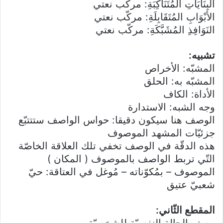
البِنَايَاتِ المُتَنَاكِبَةِ: مركّب نعتي
الأبْوَابِ المُتَقَابِلَةِ: مركّب نعتي
النَوَافِذِ المُشَبَّكَةِ: مركّب نعتي
تشبيه:
المشبّه: الأخراص
المشبّه به: الحلق
الأداة: الكاف
وجه الشبه: الاستدارة
الوصف هنا سيكون دقيقا: حواس الواصف ستتتبّع
جزئيّات المشهد الموصوف
هذه الدقّة في الوصف تخفي تلك العلاقة الخاصّة
التّي تربط الواصف بالموصوف ( المكان )
الموصوف – بمُكوّناته – مُوغل في العتاقة: حيّ
شعبيّ عتيق
المقطع الثّاني: