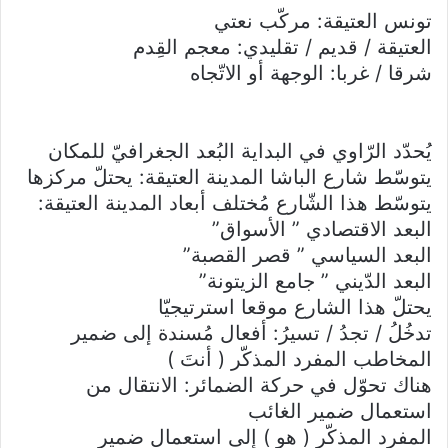
تونس العتيقة: مركّب نعتي
العتيقة / قديم / تقليدي: معجم القِدم
شرقا / غربا: الوجهة أو الاتّجاه
يُحدّد الرّاوي في البداية البُعد الجغرافيّ للمكان
يتوسّط شارع الباشا المدينة العتيقة: يحتلّ مركزها
يتوسّط هذا الشّارع مُختلف أبعاد المدينة العتيقة:
البعد الاقتصادي ” الأسواق”
البعد السياسي ” قصر القصبة”
البعد الدّيني ” جامع الزيتونة”
يحتلّ هذا الشارع موقعا استرتيجيّا
تدخُلُ / تجدُ / تسيرُ: أفعال مُسندة إلى ضمير
المخاطب المفرد المذكّر ( أنتَ )
هناك تحوّل في حركة الضمائر: الانتقال من
استعمال ضمير الغائب
المفرد المذكّر ( هو ) إلى استعمال ضمير