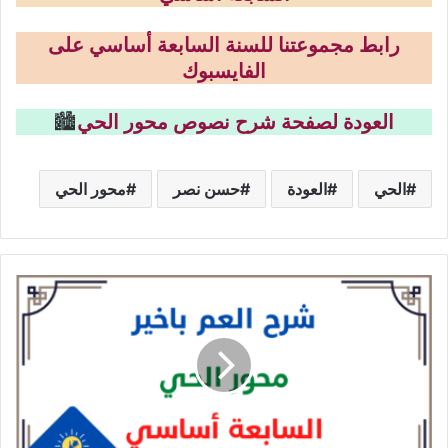
رابط مجموعتنا للسنة السابعة أساسي على
الفايسبوك
العودة لصفحة شرح نصوص محور الحي
🏙️
الحي
العودة
حسن نصر
محور الحي
شرح
نص
العم
باخير-
محور
الحي
-
مع