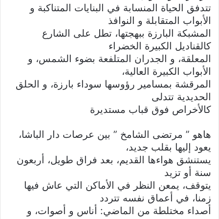
تتدفق الحياة المنسابة في البنايات المتناكبة و
الأبواب المتقابلة و النوافذ
المشبكة البارزة ببهجتها، تطل على الشارع
كالقناديل الكبيرة الخضراء
المعلقة، و الجدران المتلفعة بضوء الشمس، و
الأبواب الكبيرة العالية،
المرقشة بمسامير رؤوسها سوداء بارزة، و الحلق
الحديدية تتدلى
كالأخراص فوق قباب مستديرة
هاهو ” مرتضى الشامخ ” بين عرصات دار الباشا،
يعود إليها بقلب جديد،
يستنشق هواءها القديم، بعد فراق طويل، أربعون
سنة أو تزيد
يتوقف، يمعن النظر في الأماكن التي عاش فيها
زمنا، في أعماق نفسه تتردد
أصداء مختلطة من الماضي: أناس و أصوات، و