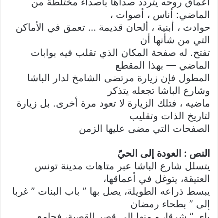
أعماق روحه يتردد صداها بأصداء مختلطة من
الماضي: أناس ، أصوات ،
حوادث ، أبنية ، ألحان قديمة … تعمق في الأماكن
التي من شأنها أن
تفتح. له صفحة المكان الذي تقلب فيه بوابات
الماضي — بهذا المقطع
المطول فإن زيارة مرتضى الشامخ لدار الباشا
وشارع الباشا تجعله يتذكر
ماضيه ، فتلك الزيارة لا تعود مرة أخرى. بل زيارة
لتاريخ الذات وتقليب
الصفحات التي مضى عليها الزمن
النص : العودة إلى الحيّ
يتسلل شارع الباشا عبر متاهات مدينة تونس
العتيقة، يتوغل في أعماقها،
يبسط ذراعه الطويلة، يصل بها ” باب البنات ” غربا
إلى ” بطحاء رمضان
باي ” شرقا، و منها إلى قصر القصبة، فجامع