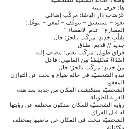
وصف الحالة النفسيّة للشخصيّة
ها: حرف تنبيه
عَرَصَاتِ دَارِ البَاشَا: مركّب إضافي
يعود – يستنشق – يتوقّف – يُمعن – يتوغّل:
المضارع ” عدم الانقضاء “
بِقَلْبٍ جَدِيدٍ: مركّب بالجرّ: حال
جديد // قديم: طباق
فراق طويل: مركّب نعتي: مضاف إليه
أصْدَاءٌ مُخْتَلِطَةٌ مِنَ المَاضِي: فاعل
مِنْ جَدِيدٍ: مركّب بالجرّ: حال
تبدو الشخصيّة في حالة ضياع و بحث عن التوازن
المفقود
الشخصيّة ستكتشف المكان من جديد بعد هذه
الغربة الطويلة
رؤية الشخصيّة للمكان ستكون مختلفة عن رؤيتها
له قبل الفراق
الشخصيّة تبحث في المكان عن ماضيها بمختلف
مكوّناته