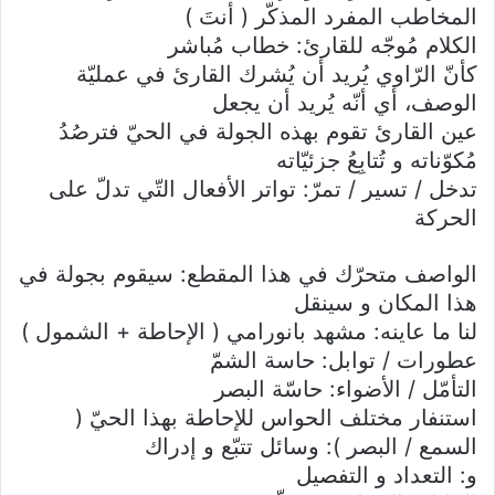
المخاطب المفرد المذكّر ( أنتَ )
الكلام مُوجّه للقارئ: خطاب مُباشر
كأنّ الرّاوي يُريد أن يُشرك القارئ في عمليّة
الوصف، أي أنّه يُريد أن يجعل
عين القارئ تقوم بهذه الجولة في الحيّ فترصُدُ
مُكوّناته و تُتابِعُ جزئيّاته
تدخل / تسير / تمرّ: تواتر الأفعال التّي تدلّ على
الحركة
الواصف متحرّك في هذا المقطع: سيقوم بجولة في
هذا المكان و سينقل
لنا ما عاينه: مشهد بانورامي ( الإحاطة + الشمول )
عطورات / توابل: حاسة الشمّ
التأمّل / الأضواء: حاسّة البصر
استنفار مختلف الحواس للإحاطة بهذا الحيّ (
السمع / البصر ): وسائل تتبّع و إدراك
و: التعداد و التفصيل