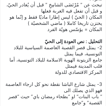
تبحث عن ” مُرْتَضَى الشامِخِ ” قبل أن يُغادر الحيّ،
و قبل أن تفعل فيه الغربة فعلها
المكان ( الحيّ ) ليس إطارا ماديّا فقط و إنّما هو
يختزن تاريخا كاملا ( ماضي الشخصيّة )
المكان = يؤسّس هويّة الفرد
التحليل : نص العودة إلى الحيّ
2- يمثل قصر القصبة العاصمة السياسية للبلاد
التونسية، فيما يمثل
جامع الزيتونة الهوية الاسلامة للبلاد التونسية، أما
قلب المدينة فيمثل
المركز الاقتصادي للدولة
3- يمثل شارع الباشا نقطة نحو كل ارجاء العاصمة
فهو الذي يصلك الى
” باب البنات” او “بطحاء رمضان باي” حيث “قصر
القصبة” و”جامع