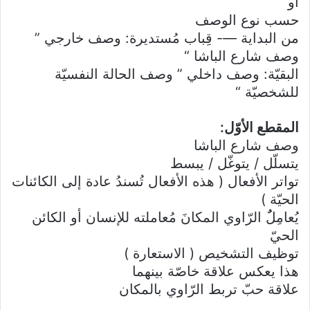
أو
حسب نوع الوصف
من البداية —- قِباب مُستديرة: وصف خارجي ”
وصف شارع الباشا “
البقيّة: وصف داخلي ” وصف الحالة النفسيّة
للشخصيّة “
المقطع الأوّل:
وصف شارع الباشا
يتسلّل / يتوغّل / يبسط
تواتر الأفعال ( هذه الأفعال تُسندُ عادة إلى الكائنات
الحيّة )
يُعامِلٌُ الرّاوي المكانَ مُعاملته للإنسان أو الكائن
الحيّ
توظيف التشخيص ( الاستعارة )
هذا يعكس علاقة خاصّة بينهما
علاقة حبّ تربط الرّاوي بالمكان