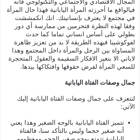
المجال الاقتصادي والاجتماعي والتكنولوجي فانه
فيالواقع ما أحرزته المرأة اليابانية فهذا حال المرأة
في مجتمع لا يعترف بإنسانيتك. انك انكمششت
وفقا لهذه النظرة فتحرمين من ممارسة أي دور
بطولي على أساس انساني تماما كما حدث
لفوكوشيبا فبهذه الطريقة لا بد من تعزيز ظاهرة
المساواة بين الرجل والمرأة داخل المجتمع وهذا
لاياتي الا بتغير الافكار السقيمة والعقول المتحجرة
للسعي المرأة لفرض حقوقها وافتكاكها بيدها.
جمال وصفات الفتاة اليابانية
لتتعرف على جمال وصفات الفتاة اليابانية إليك
الآتي:
تتميز الفتاة اليابانية بالوجه الصغير وهذا يعني
أنه صغير حجما وليس بالتأكد سنا، فالفتاة
اليابانية تتمتع بوجه صغير الحجم ومعظمهم