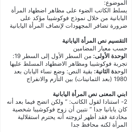
الموضوع:
يسلط الكاتب الضوء على مظاهر اضطهاد المرأة
اليابانية من خلال نموذج فوكوشيبا مؤكد على
ضرورة تضافر المجهودات لإنصاف المرأة اليابانية
التقسيم نص المرأة اليابانية
حسب معيار المضامين
ا
لوحدة الأولى
:
من السطر الأول إلى السطر 19:
تجربة فوكوشيبا ومظاهر الاضطهاد المسلط عليها
الوح
دة الثانية
:
بقية النص: وضع نساء اليابان بعد
1980 (بعد الثمانينات) بين التأزم والانفراج
ابني المعنى نص المرأة اليابانية
2- استنادا لقول الكاتب: ” ولكن اتضح فيما بعد أنه
كان يابانيا جدا ” نتبين أن زوج فوكوشيبا شخصية
مخادعة فقد أظهر لزوجته أنه يحترم استقلالية
المرأة لكنه محافظ جدا