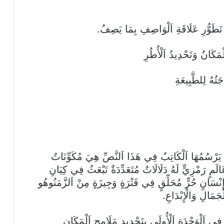
َطَوُّرِ عَلَاقَةِ اَلْوَاصِفِ بِمَا يَصِفُ.
ي يَرْسُمُهَا اَلْكَاتِبُ فِي هَذَا اَلنَّصِّ هِيَ مُكَوِّنَاتٌ
لَمٍ رَمْزِيٍّ لَهُ دَلَالَاتٌ مُتَعَدِّدَةٌ تَبْعَثُ فِي كِيَانِ
ِنْسَانٍ حُرٍّ مُحَلِّقٍ فِي فَتْرَةٍ وَجِيزَةٍ مِنْ اَلزَّمَنُوهُو
جَمَالِ وَالْإِبْدَاعِ.
فِي اَلْوَحْدَةِ اَلْأُولَى بِتَحْدِيدِ مَلَامِحِ اَلْمَكَانِ