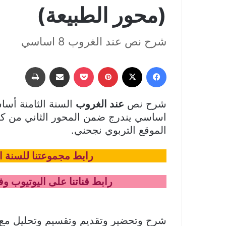
(محور الطبيعة)
شرح نص عند الغروب 8 اساسي
فيسبوك
‫X
بينتيريست
‫Pocket
مشاركة عبر البريد
طباعة
شرح نص
عند الغروب
السنة الثامنة أس
الموقع التربوي نجحني.
رابط مجموعتنا للسنة ا
رابط قناتنا على اليوتيوب و
شرح وتحضير وتقديم وتقسيم وتحليل مع ا