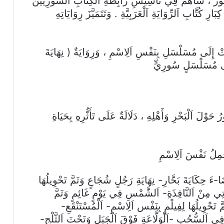
 زَكُورْ ، سَاهَمَ فِي تَأْسِيسِ رَابِطَةِ اَلْكِتَابِ اَلسُّورِيِّينَ
بَارِ كُتَّابِ اَلرِّوَايَةِ اَلْعَرَبِيَّةِ . وَتَتَمَيَّزَ رِوَايَاتِهِ
ّلَتْ إِلَى مُسَلْسَلِ بِنَفْسِ اَلِاسْمِ ، وَرِوَايَةٌ ( نِهَايَةَ
لَى مُسَلْسَلٍ سُورِيٍّ
 حَوْلَ اَلْبَحْرِ وَأَهْلِهِ ، دَلَالَةٌ عَلَى تَأَثُّرِهِ بِحَيَاةِ
َحْمِلُ نَفْسَ اَلِاسْمِ
َا-ءَ حِكَايَةَ بَحَّارِ- نِهَايَةِ رَجُلٍ شُجَاعٍ وَتَمَّ تَحْوِيلُهَا
ِي مِنْ اَلنَّافِذَةِ- اَلشَّمْسِ فِي يَوْمٍ غَائِمٍ وَتَمَّ
َّ تَحْوِيلُهَا لِفِيلْمٍ بِنَفْس اَلِاسْمِ- اَلْمُسْتَنْقَعِ-
 اَلسُّحُبِ -اَلْوَلَّاعَةِ فَوْقَ اَلْجَبَلِ وَتَحْتَ اَلثَّلْجِ-