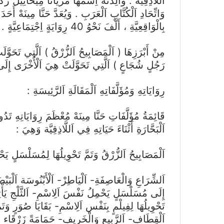
اَللَّاذِقِيَّة . وَالِدَتُهُ اِسْمُهَا مَرْيَانَا مِيخَائِيلْ
وَاتِّحَادِ اَلْكُتَّابِ اَلْعَرَبِ . وَيُعَدَّ حَنَّا مِينَهْ أَحَدَ كِ
بِالْوَاقِعِيَّةِ ، أَلَّفَ نَحْوُ 40 رِوَايَةٍ اِجْتِمَاعِيَّةٍ .
مِنْ أَبْرَزِهَا ( اَلْمَصَابِيحُ اَلزُّرْقُ ) اَلَّتِي تَحَوَ
رَجُلٍ شُجَاعٍ ) اَلَّتِي تَحَوَّلَتْ هِيَ اَلْأُخْرَى إِ
رِوَايَاتِهِ وَمُؤَلَّفَاتِهِ اَلْمَقَالَةِ اَلرَّئِيسَةِ :
قَائِمَةُ مُؤَلَّفَاتِ حَنَّا مِينَهْ مُعْظَمَ رِوَايَاتِهِ تَدُورُ
اَلْبَحَّارَةِ أَثْنَاءَ حَيَاتِهِ فِي اَللَّاذِقِيَّة وَهِيَ :
اَلْمَصَابِيحُ اَلزُّرْقُ وَتَمَّ تَحْوِيلُهَا لِمُسَلْسَلٍ ي
اَلشِّرَاعِ وَالْعَاصِفَةِ- اَلْيَاطِرْ- اَلْأَبْنُوسَة اَلْبَيْض
إِلَى مُسَلْسَلٍ يَحْمِلُ نَفْسَ اَلِاسْمِ- اَلثَّلْجِ يَأْت
تَحْوِيلُهَا لِفِيلْمٍ بِنَفْس اَلِاسْمِ- بَقَايَا صُوَرٍ وَتَم
اَلْقِطَافِ- اَلرَّبِيعِ وَالْخَرِيفِ- حَمَامَةً زَرْقَاء فِي