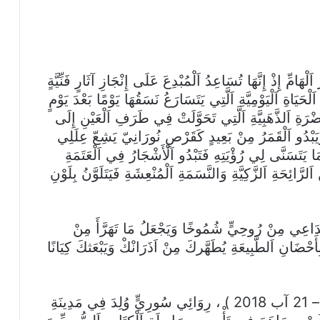
ْهَامِّ إِذْ إِنَّهَا تُسَاعِدُ اَلْمُبْدِعَ عَلَى إِنْجَازِ آثَارٍ فَنِّيَّةٍ
حَيَاةِ اَلْيَوْمِيَّةِ اَلَّتِي يَتَسَارَعُ نَسَقُهَا يَوْمًا بَعْدَ يَوْمٍ
ْخُضْرَةِ اَلذَّهَبِيَّةِ اَلَّتِي تَحَوَّلَتْ فِي طَرَفِ اَلْعَيْنِ إِلَى
وَيَبْدُو اَلْقَمَرُ مِنْ بَعِيدٍ كَقَرْصِ نُورَانِيّ يَشِعّ عِلَلِي
ا يَتَسَنَّى لِي رُؤْيَتِهِ فَتَبْدُو اَلْأَشْجَارُ فِي اَلْعَتَمَةِ
ّائِحَةِ اَلزَّكِيَّةِ وَالنَّسَمَةِ اَلْمُنْعِشَةِ فَيَتَلَوَّنُ بِلَوْنِ
تَدَاعِي مِنْ رُوحِيٍّ شُمُوخًا وَيَجْعَلُ مَا تَهَرَّأَ مِنْ
مَ بِأَحْضَانِ اَلطَّبِيعَةِ يُطَهَّركَ مِنْ اَذَرَانْكْ وَيَبْعَثكَ كِيَانًا
مِنْ هُوَ حَنَّا مِينَا ؟ حَنَّا مِينَهْ ( 9 آذَارُ 1924 – 21 آب 2018 ) ، رِوَائِي سُورِيٍّ وُلِدَ فِي مَدِينَةِ