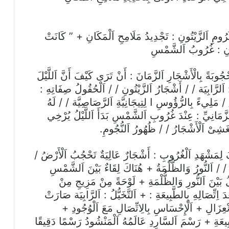
ُرُومِ اَلزَّيْتُونِ : تَجْدِيدُ مَلَامِحِ اَلْمَكَانِ + ” كَانَتْ
َانِ : غُرُوبُ اَلشَّمْسِ
ْجُوبَةً بِالْأَشْجَارِ اَلزَّمَانَ : أَنْ تَرَى كَيْفَ أَنَّ اَللَّيْلَ
: اَلرَّابِيَة / / أَشْجَارُ اَلزَّيْتُونِ / / اَلْحُقُولُ صِفَاتِهِ :
َلِيءً بِالرُّؤُوسِ ا لِتِيجَانِيَّةِ اَلرَّصَاصِيَّة / / لَهُ
َّمَانِيِّ : عِنْدَ غُرُوبِ اَلشَّمْسِ بَدَأَ اَللَّيْلُ يُرْخِي
ْغَشِىْ اَلْأَشْجَارُ / / ظُهُورُ اَلنُّجُومِ.
ِفُ لِمَشْهَدِ اَلْغُرُوبِ : أَشْجَارٌ عَالِيَةٌ تَحْجُبُ اَلْأَرْضُ /
 / اَلنُّورُ وَالظُّلْمَةُ + هُنَاكَ لِقَاءٌ بَيْنَ اَلشَّمْسِ
 بَيْنَ اَلنُّورِ وَالظُّلْمَةِ + لَوْحَةً مِنْ مَزِيجِ مِنْ
تِّصَالِهِ بِالطَّبِيعَةِ : + اَلتَّخَيُّلُ : اَلرَّابِيَة صَارَتْ
نْعِزَالِ + اَلْإِحْسَاسِ بِالِاتِّصَالِ مَعَ اَلْوُجُودِ +
بِيعَةِ + رَسْمَ اَلسَّارِدِ عَالَمُهُ اَلْمَنْشُودُ رَسْمًا دَقِيقًا