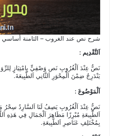
شرح نص عند الغروب – الثامنة أساسي (
اَلتَّقْدِيم :
نَصٌّ عِنْدَ اَلْغُرُوبِ نَص وَصْفِيٍّ بِامْتِيَازٍ لِلرِّوَ
يَنْدَرِجُ ضِمْنَ اَلْمِحْوَرِ اَلثَّانِي اَلطَّبِيعَةَ.
اَلْمَوْضُوعَ :
نَصٌّ عِنْدَ اَلْغُرُوبِ يَصِفُ لَنَا اَلسَّارِدُ سِحْرُ مَ
اَلطَّبِيعَةِ مُبْرِزًا مَظَاهِرَ اَلْجَمَالِ فِي هَذِهِ اَللَّ
بِمُخْتَلِفِ عَنَاصِرِ اَلطَّبِيعَةِ.