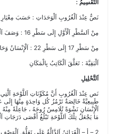
اَلتَّقْسِيمُ :
نَصٌّ عِنْدَ اَلْغُرُوبِ اَلْوَحَدَاتِ : حَسَبَ مِعْيَارِ ت
مِنْ اَلسَّطْرِ اَلْأَوَّلِ إِلَى سَطْرِ 16 : وَصَفَ اَلْمَكَانُ وَتَحْدِيدُ اَلْأُطُرِ
مِنْ سَطْرِ 17 إِلَى سَطْرِ 22 : اَلْإِنْسَانُ وَحَاجَتُهُ لِلطَّبِيعَةِ
اَلْبَقِيَّةَ : تَعَلَّقَ اَلْكَاتِبُ بِالْمَكَانِ
اَلتَّحْلِيلِ
نَص عِنْدَ اَلْغُرُوبِ أَنَّ مُكَوِّنَاتِ اَللَّوْحَةِ اَلَّتِ
طَبِيعِيَّةٌ خَالِصَةٌ تَرْمُزُ كُل وَاحِدَةٍ مِنْهَا إِلَى عَا
اَلْإِنْسَانِ نَشْوَةً تُلَامِسُ رُوحَهُ ، جَاعِلَةً مِنْهُ إ
مَا يَجْعَلُ تِلْكَ اَللَّوْحَةِ تَبْلُغُ أَقْصَى دَرَجَاتِ اَلْ
2 – أ – اَلْقَرَائِنُ اَلدَّالَّةُ عَلَى تَعَلُّقِ اَلْوَصْفِ 