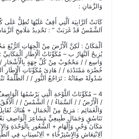
وَالزَّمَانِ :
كَانَتْ اَلرَّابِيَة اَلَّتِي أَقِفُ عَلَيْهَا تُطِلُّ عَلَى ك
اَلشَّمْسُ قَدْ غَرَبَتْ ” : تَحْدِيدُ مَلَامِحِ اَلزَّم
اَلْمَكَانُ : لَكِنَّ اَلْأَرْضَ مِنْ اَلْجِهَاتِ اَلرُّبْعَ مَح
يُزِيحُ اَلنَّهَارُ ب – مُكَوِّنَاتُ اَلْإِطَارِ اَلْمَكَانِيِّ 
وَاسِع / / مَحْجُوبْ مِنْ كُلِّ جِهَةٍ بِالْأَشْجَارِ / / م
خُضْرَة مَمْتَدْدَة / / هَادِئ مُكَوِّنَاتِ اَلْإِطَارِ اَلز
شَدُولَهْ صِفَاتُهُ : تَرَاجُعُ اَلنُّورِ / / اَلظُّلْمَةُ تَت
4 – مُكَوِّنَاتُ اَللَّوْحَةِ اَلَّتِي يَرْسُمُهَا اَلْوَاص
/ اَلْأَرْضُ / / اَلسَّمَاءُ / / اَلشَّمْسُ / / اَلْأُفُقُ /
وَالْغَمَائِم : مَزِيجُ مِنْ اَلْجَمَالِ + هُنَاكَ تُقَابِلُ
تَنَاسُقٍ وَجَمَالٍ طَبِيعِيٍّ مَشَاعِرَ اَلْوَاصِفِ بَعْدَ اِ
مَكَانَ وَحْيٍ وَإِلْهَامٍ + اَلشُّعُورِ بِالْوَحْدَةِ وَالِا
اَلِانْتِعَاشِ وَالِاسْتِرْخَاءِ + اَلِانْسِيَابِ فِي اَلطَّ