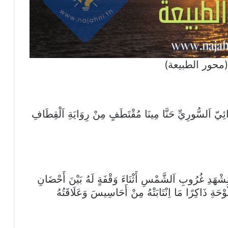
محور الطبيعة)
ائِيّ اَلسُّورِيِّ حَنَّا مِينَا مُقْتَطَفٍ مِنْ رِوَايَةِ اَلْقِطَافِ
شْهَدِ غُرُوبِ اَلشَّمْسِ أَثْنَاءَ وَقْفَةٍ لَهُ بَيْنَ أَحْضَانِ
وْحَةِ ذَاكِرًا مَا اِنْتَابَتْهُ مِنْ أَحَاسِيسَ وَعَلَاقَتُهُ