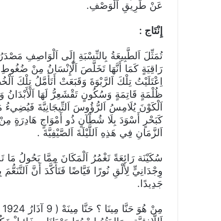
عَنْ طَرِيقِ اَلْوَصْفِ.
إِنْتَاج :
تُمَثِّلَ اَلطَّبِيعَةُ بِالنِّسْبَةِ إِلَى اَلْوَاصِفِ مَصْدَرُ اَل
رَاقِيَةٍ كَمَا أَنَّهَا تَخَلَّصَ اَلْإِنْسَانُ مِنْ ضُغُوطِ اَلْ
اِعْتَلَيْتُ تِلْكَ اَلرَّبْوَةَ وَقَبَعَتْ أَتَأَمَّلُ تِلْكَ اَل
ظُلْمَةٍ قَاتِمَةٍ وَسُكُونٍ تَقْشَعِرُّ لَهَا اَلْأَبْدَانُ 
اَلْكَوْنَ يُلَامِسُ اَلرُّؤُوسَ اَلتِّيجَانِيَّةَ فَيُضِيءُ مَ
كَبَحْرٍ أَسْوَدَ بِلَا شُطْآنٍ ذُو أَمْوَاجٍ هَادِرَةٍ مِنْ اَلرَ
اَلزَّمَانِ فِي هَذِهِ اَللَّيْلَةَ اَلصَّيْفِيَّةَ .
سُكَيْنَة رَائِعَةً تَغْمُرُ اَلْمَكَانَ مِمَّا يَحُولُ مَا 
وِجْدَانِيٍّ لِأَلْقِ نُورًا فَيَّاضًا فَتَأَكَّدَ أَنَّ اَلتَّنَعُّ
جَدِيدًا.