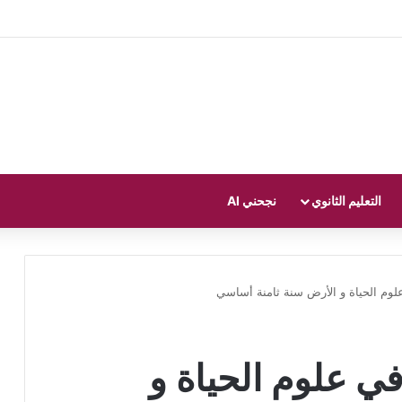
التعليم الثانوي
نجحني AI
ض تأليفي عدد 3 في علوم الحياة و