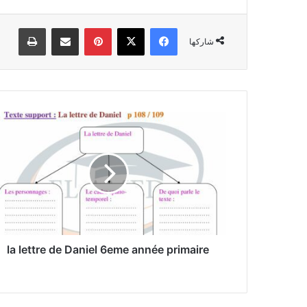
فيسبوك
‫X
بينتيريست
مشاركة عبر البريد
طباعة
شاركها
la
lettre
de
Daniel
6eme
année
primaire
la lettre de Daniel 6eme année primaire