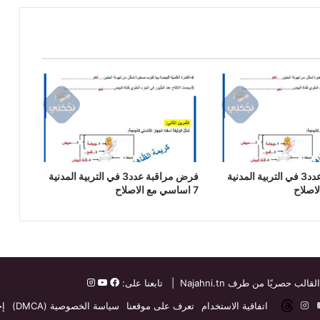
فرض مراقبة عدد3 في التربية المدنية
فرض مراقبة عدد3 في التربية المدنية
7 اساسي مع الاصلاح
القالب حصريًا من طرف
Najahni.tn
| تابعنا على:
ت
دإن
‫YouTube
انستقرام
threads
اتفاقية الاستخدام
تعرف على موقعنا
سياسة الخصوصية (DMCA)
إخ