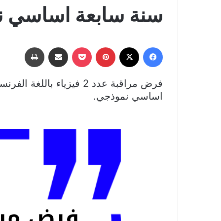
سنة سابعة اساسي 
فيسبوك
‫X
بينتيريست
‫Pocket
مشاركة عبر البريد
طباعة
اساسي نموذجي.