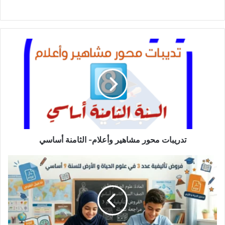
تدريبات
محور
مشاهير
وأعلام-
الثامنة
أساسي
تدريبات محور مشاهير وأعلام- الثامنة أساسي
فروض
تأليفية
عدد
3
في
علوم
الحياة