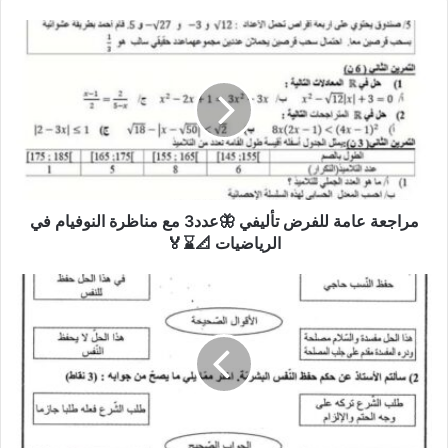
مراجعة
عامة
للفرض
تأليفي
🦋
عدد3
مع
مناظرة
النوفيام
في
مراجعة عامة للفرض تأليفي 🦋عدد3 مع مناظرة النوفيام في
الرياضيات
الرياضيات 📐⌛🏅
📐
⌛
فرض
🏅
تأليفي
عدد3
في
التربية
الاسلامية
الثلاثي
الثالث