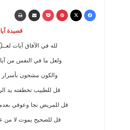
فيسبوك
‫X
بينتيريست
‫Pocket
مشاركة عبر البريد
طباعة
قصيدة آيا
لله في الآفاق آيات لعــلّ 
ولعل ما في النفس من آيات
والكون مشحون بأسرار إذا
قل للطبيب تخطفته يد الر
قل للمريض نجا وعوفي بعدم
قل للصحيح يموت لا من علة