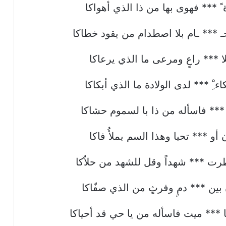
 *** فهوى بها من ذا الذي أهواكا
 *** ـام بلا اصطدام من يقود خطاكا
ا *** راعٍ ومرعى ما الذي يرعاكا
 ِْ *** لدى الولادة ما الذي أبكاكا
*** فاسأله من ذا با لسموم حشاكا
أو *** تحيا وهذا السم يملأُ فاكا
ت *** شهداً وقل للشهد من حلاّكا
ين *** دمٍ وفرثٍ من الذي صفّاكا
 *** ميت فاسأله من يا حي قد أحياكا