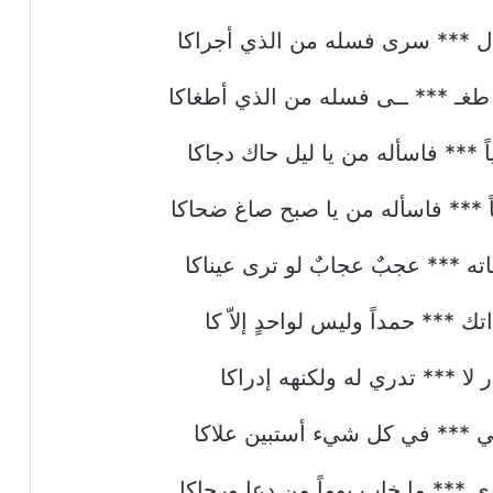
لال *** سرى فسله من الذي أجراكا
ج طغـ *** ــى فسله من الذي أطغاكا
ً *** فاسأله من يا ليل حاك دجاكا
ً *** فاسأله من يا صبح صاغ ضحاكا
ه *** عجبٌ عجابٌ لو ترى عيناكا
ك *** حمداً وليس لواحدٍ إلاّ كا
ر لا *** تدري له ولكنهه إدراكا
ني *** في كل شيء أستبين علاكا
ى *** ما خاب يوماً من دعا ورجاكا