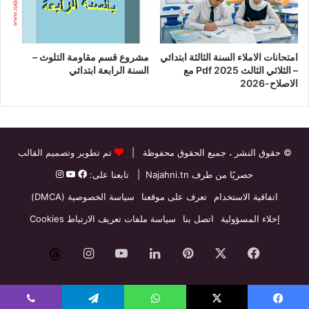
امتحانات الاملاء السنة الثالثة ابتدائي
مشروع قسم مقاومة التلوث –
– الثلاثي الثالث Pdf 2025 مع
السنة الرابعة ابتدائي
الاصلاح-2026
© حقوق النشر
، جميع الحقوق محفوظة |
تم تطوير وتصميم القالب
حصريًا من طرف
Najahni.tn
| تابعنا على:
اتفاقية الاستخدام
تعرف على موقعنا
سياسة الخصوصية (DMCA)
إخلاء المسؤولية
اتصل بنا
سياسة ملفات تعريف الارتباط Cookies
فيسبوك
‫X
بينتيريست
لينكدإن
‫YouTube
انستقرام
threads