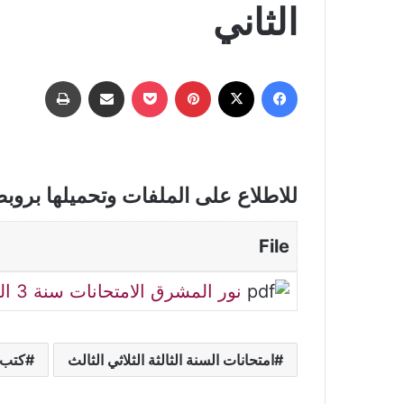
الثاني
فيسبوك
‫X
بينتيريست
‫Pocket
مشاركة عبر البريد
طباعة
للاطلاع على الملفات وتحميلها بروب
File
نور المشرق الامتحانات سنة 3 السداسي الثاني
امتحانات السنة الثالثة الثلاثي الثالث
كتب 