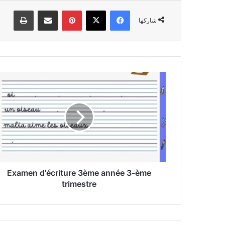
فيسبوك
‫X
بينتيريست
مشاركة عبر البريد
طباعة
شاركها
Examen
d'écriture
3ème
année
3-
ème
trimestre
Examen d'écriture 3ème année 3-ème
trimestre