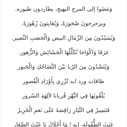
وَمَضَوا إلى المرج البهيج، يطاردون طيوره.
ويزحزحونَ صُخورَهُ، وَيُعَابِثونَ زُهُورَهُ.
وَيُشيّدُونَ مِنَ الرِّمَالِ البيض وَالْحَصَبِ النَّضير.
غرَفَا وَاكْوَاخا تُكَلِّلُهَا الْحَشَائِش وَالزُّهور.
وَيُنَضّدُونَ مِنَ الرّبا بَيْنَ التَّضَاحُكِ وَالْحَبور
طاقات ورد ابد تُزْرِي بِأَوْرَادِ الْقُصور
يُلْقُونَها فِي النَّهْرِ قُربانا لآلِهَةِ السّرور
فَتَسِيرُ فِي التَّيَارِ رَاقِصَةَ عَلَى نَغمِ الْخَرِيرُ
عَبَثَ الطُّفُولَةِ، إِيهِ ! مَا أَحْلَاكَ يَا عَبْثَ الصَّغَار