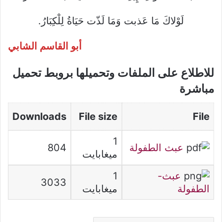
لَوْلاكَ مَا عَذبت وَمَا لَذّت حَيَاةُ لِلْكِبَارُ.
أبو القاسم الشابي
للاطلاع على الملفات وتحميلها بروبط تحميل
مباشرة
Downloads
File size
File
1
عبث الطفولة
804
ميغابايت
عبث-
1
3033
الطفولة
ميغابايت