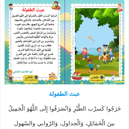
عبث الطفولة
خَرَجُوا كَسرْب الطَّيْرِ وَانْصَرَفُوا إِلَى اللَّهُوَ الْجَمِيلُ
بينَ الْخَمَائِلِ، وَالْجداول، وَالرّوابي والسّهول