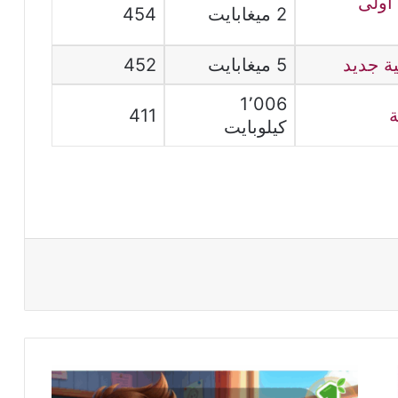
اولى
2 ميغابايت
454
ة جديد
5 ميغابايت
452
1٬006
ة
411
كيلوبايت
مخططات
مادة