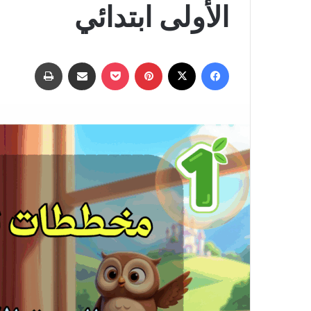
الأولى ابتدائي
فيسبوك
‫X
بينتيريست
‫Pocket
مشاركة عبر البريد
طباعة