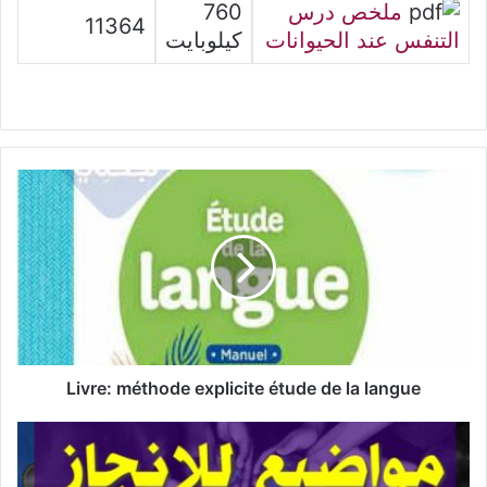
ملخص درس
760
11364
التنفس عند الحيوانات
كيلوبايت
Livre:
méthode
explicite
étude
de
la
langue
Livre: méthode explicite étude de la langue
مواضيع
للإنجاز
محور