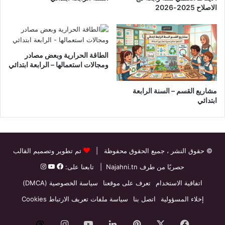
الاصلاح 2025-2026
الطاقة الحرارية وبعض مصادر
ومجالات استعمالها – الرابعة ابتدائي
مشاريع القسم – السنة الرابعة
ابتدائي
© حقوق النشر
، جميع الحقوق محفوظة |
تم تطوير وتصميم القالب
حصريًا من طرف
Najahni.tn
| تابعنا على:
اتفاقية الاستخدام
تعرف على موقعنا
سياسة الخصوصية (DMCA)
إخلاء المسؤولية
اتصل بنا
سياسة ملفات تعريف الارتباط Cookies
فيسبوك
‫X
بينتيريست
لينكدإن
‫YouTube
انستقرام
threads