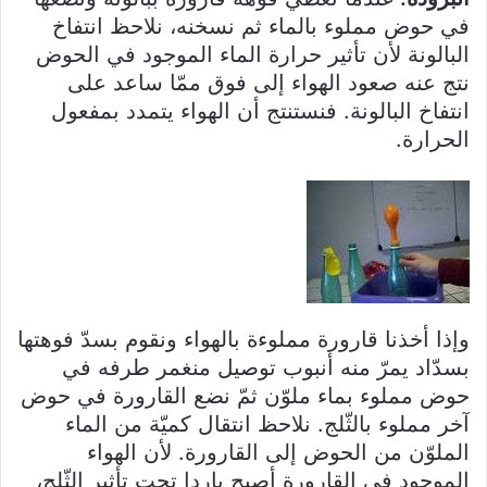
في حوض مملوء بالماء ثم نسخنه، نلاحظ انتفاخ
البالونة لأن تأثير حرارة الماء الموجود في الحوض
نتج عنه صعود الهواء إلى فوق ممّا ساعد على
انتفاخ البالونة. فنستنتج أن الهواء يتمدد بمفعول
الحرارة.
وإذا أخذنا قارورة مملوءة بالهواء ونقوم بسدّ فوهتها
بسدّاد يمرّ منه أنبوب توصيل منغمر طرفه في
حوض مملوء بماء ملوّن ثمّ نضع القارورة في حوض
آخر مملوء بالثّلج. نلاحظ انتقال كميّة من الماء
الملوّن من الحوض إلى القارورة. لأن الهواء
الموجود في القارورة أصبح باردا تحت تأثير الثّلج،