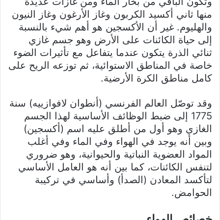
وتكون الباقي من بخار الماء ومن غازات عديدة
منها ثاني أكسيد الكربون وغاز الأرغون وغاز النيون
والهليوم. غير أن الأكسجين هو أهم شيء بالنسبة
إلى حياة الكائنات على الأرض وهو جسم غازي
ثنائي الذرة يتكون عندما يتفاعل مع تأثيرات الضوء
خاصة في المناطق الاستوائية، ثم توزعه الريح على
كامل مناطق الكرة الأرضية.
وقد توصّل العالم الفرنسي (أنطوان لافوازييه) سنة
1775 إلى ضبط الوظائف الأساسية لهذا الجسم
الغازي وهو أول من أطلق عليه اسم (أكسجين)
وبين أنه يوجد في الهواء وفي الماء وفي أغلب
المواد العضوية النباتية والحيوانية، وهو ضروري
لتنفس الكائنات، كما بين أنه هو العامل الأساسي
لتأكسد المعادن (الصدأ) وأساسي في تركيبة
الحوامض.
خصائص الهواء