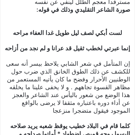
مسترفدا معجم الطلل لينفي عن نفسه
صورة الشاعر التقليدي وذلك في قوله:
لست أبكي لصف ليل طويل غدا العفاء مراحه
إنما عبرتي لخطب ثقيل قد عرانا و لم نجد من أزاحه
إن المتأمل في شعر الشابي يلاحظ بيسر أنه سعى
للكشف عن ذلك الطوق الخانق الذي ضرب حول
الوطنيين الأحرار وفضح ما كان يأتيه المستعمر من
مظاهر القسوة تجاههم . و لا يخفى علينا ما يخلقه
هذا الوضع من شعور باليأس عند الشاعر والعجز
عن أداء دوره باعتباره مثقفا لا يرضى بالواقع
الموجود فيقول متضجرا منزعجا
كلما قام في البلاد خطيب يوقظ شعبه يريد صلاحه
البسوا روحه قميص اضطهاد * أماتوا صداحه و