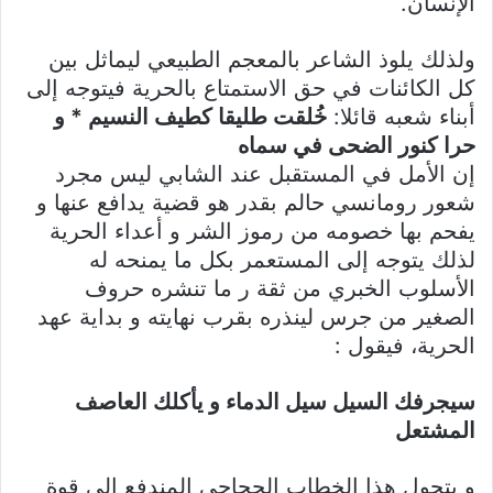
الإنسان.
ولذلك يلوذ الشاعر بالمعجم الطبيعي ليماثل بين
كل الكائنات في حق الاستمتاع بالحرية فيتوجه إلى
أبناء شعبه قائلا:
خُلقت طليقا كطيف النسيم * و
حرا كنور الضحى في سماه
إن الأمل في المستقبل عند الشابي ليس مجرد
شعور رومانسي حالم بقدر هو قضية يدافع عنها و
يفحم بها خصومه من رموز الشر و أعداء الحرية
لذلك يتوجه إلى المستعمر بكل ما يمنحه له
الأسلوب الخبري من ثقة ر ما تنشره حروف
الصغير من جرس لينذره بقرب نهايته و بداية عهد
الحرية، فيقول :
سيجرفك السيل سيل الدماء و يأكلك العاصف
المشتعل
و يتحول هذا الخطاب الحجاجي المندفع إلى قوة