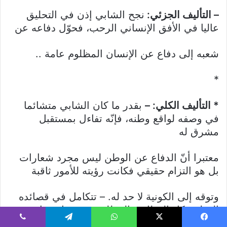
– التأليف الجزئي:
نجح الشابي إذن في التحليق
عاليا في الأفق الإنساني الرحب، فحوّل دفاعه عن
شعبه إلى دفاع عن الإنسان المظلوم عامة ..
*
* التأليف الكلي: –
بقدر ما كان الشابي متشائما
في وصفه لواقع وطنه، فإنّه تفاءل بمستقبل
مشرق له
معتبرا أنّ الدفاع عن الوطن ليس مجرد شعارات
بل هو التزام حقيقي فكانت رؤيته للأمور ثاقبة
وتوقه إلى الكونية لا حد له. – تتكامل في قصائده
الوطنية كل الوظائف المطلوبة في مثل هذا
الغرض
يسبوك
‫X
واتساب
تيلقرام
ڤايبر