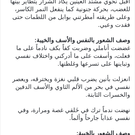
أقبل نحوي مشتد العينين يكاد الشرار يتطاير بينها
للغضب، بحركة جنونية كما ينفعل النمر الكاسر،
وعلى طريقته أمطرتني بوابل من اللطمات حتى
فقدت وعيي.
وصف الشعور بالنفس والأسف والخيبة:
غضضت أناملي وضربت كفاً بكف نادماً على ما
فعلت، وأسفت على ما أدركني واختلاف نفسي
وتباينها على تسرعها وغلطتها.
انعزلت بأنين يضرب قلبي نغزة ويخترقه، ويعصر
نفسي في بحر من الألم الثاوي والأسف الدفين
والخسرات الثابتة.
نهضت ندماً ترك في خَلقي غصة ومرارة، وفي
نفسي عذاباً جارحاً وألماً.
وصف الشعور بالخيبة: