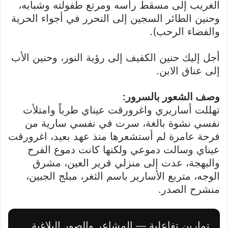
الغريب إلى مسقط رأسه ومرتع طفولته وشبابه،
وحنين الطائر السجين إلى التحرر في أجواء الحرية
والفضاء الرحب).
أجل إليك حنين الكفيف إلى رؤية النور، وحنين الأب
إلى عناق الابن.
وصف الشعور بالسرور:
تهللت أساريري واغرورقت عيناي طرباً وامتلأت
نفسي نشوة بالغة، سرت في نفسي سارية من
فرحة عامرة لم أستشعرها منذ عهد بعيد، اغرورقت
عيناي وسالت دموعي ولكنها كانت دموع الفرح
والبهجة، عدت إلى منزلي قرير العين، مشرق
الوجه، متربع الأسارير باسم الثغر، مبلج الجبين،
منشرح الصدر.
تمارين تفاعلية — المشاعر والصور البلاغية