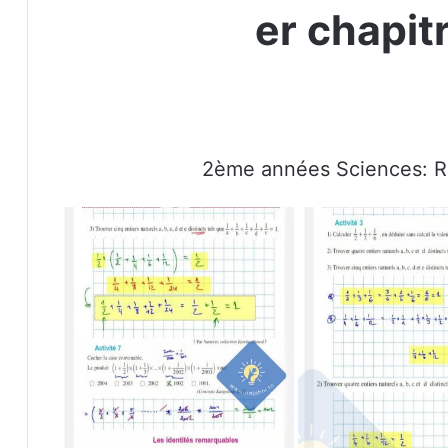
er chapi
2ème années Sciences: Re