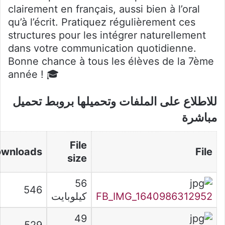
clairement en français, aussi bien à l’oral
qu’à l’écrit. Pratiquez régulièrement ces
structures pour les intégrer naturellement
dans votre communication quotidienne.
Bonne chance à tous les élèves de la 7ème
année ! 🎓
للاطلاع على الملفات وتحميلها بروبط تحميل
مباشرة
File
wnloads
File
size
56
546
FB_IMG_1640986312952
كيلوبايت
49