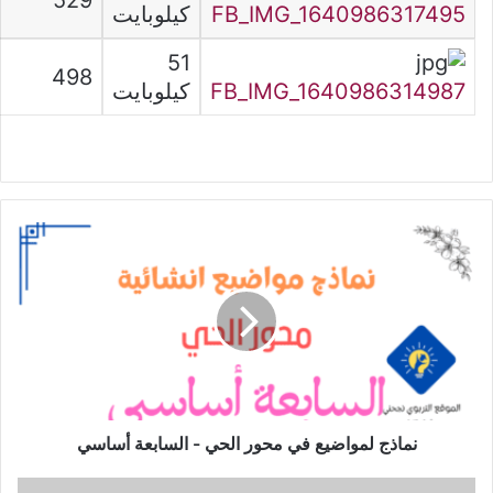
529
FB_IMG_1640986317495
كيلوبايت
51
498
FB_IMG_1640986314987
كيلوبايت
نماذج
لمواضيع
في
محور
الحي
-
السابعة
أساسي
نماذج لمواضيع في محور الحي - السابعة أساسي
فرض