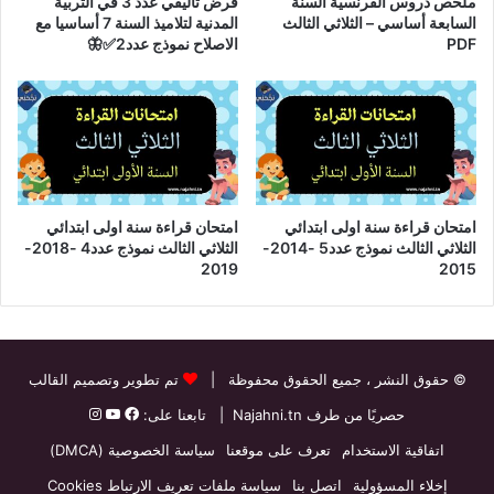
ملخص دروس الفرنسية السنة
فرض تأليفي عدد 3 في التربية
السابعة أساسي – الثلاثي الثالث
المدنية لتلاميذ السنة 7 أساسيا مع
PDF
الاصلاح نموذج عدد2✅🦋
امتحان قراءة سنة اولى ابتدائي
امتحان قراءة سنة اولى ابتدائي
الثلاثي الثالث نموذج عدد5 -2014-
الثلاثي الثالث نموذج عدد4 -2018-
2019
2015
© حقوق النشر
، جميع الحقوق محفوظة |
تم تطوير وتصميم القالب
حصريًا من طرف
Najahni.tn
| تابعنا على:
اتفاقية الاستخدام
تعرف على موقعنا
سياسة الخصوصية (DMCA)
إخلاء المسؤولية
اتصل بنا
سياسة ملفات تعريف الارتباط Cookies