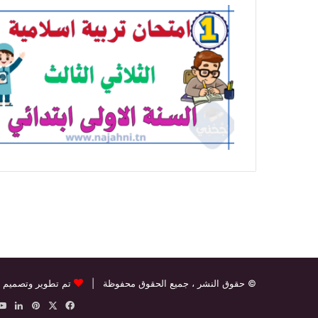
© حقوق النشر
، جميع الحقوق محفوظة |
تم تطوير وتصميم 
‫X
فيسبوك
بينتيريس
لينك