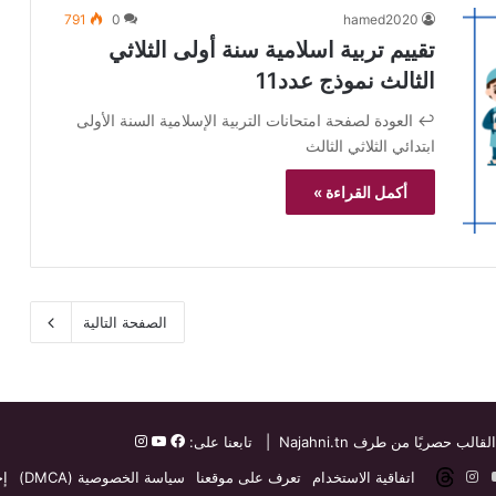
791
0
hamed2020
تقييم تربية اسلامية سنة أولى الثلاثي
الثالث نموذج عدد11
↩️ العودة لصفحة امتحانات التربية الإسلامية السنة الأولى
ابتدائي الثلاثي الثالث
أكمل القراءة »
الصفحة التالية
القالب حصريًا من طرف
Najahni.tn
| تابعنا على:
ت
دإن
‫YouTube
انستقرام
threads
اتفاقية الاستخدام
تعرف على موقعنا
سياسة الخصوصية (DMCA)
إخ