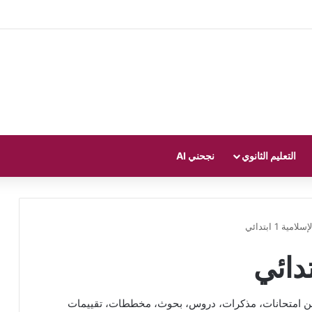
التعليم الثانوي
نجحني AI
امية 1 ابتدائي
ئي من امتحانات، مذكرات، دروس، بحوث، مخططات، تقييمات