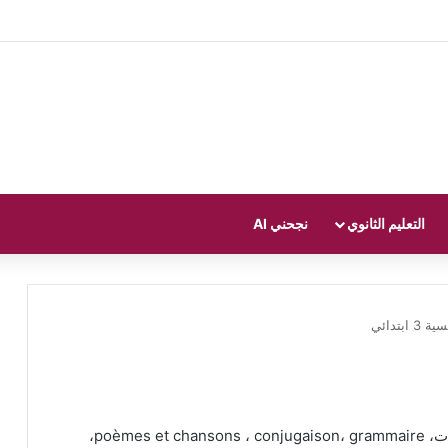
التعليم الثانوي
نجحني AI
3 ابتدائي
كل ما يخص الفرنسية في السنة الثالثة ابتدائي، امتحانات، poèmes et chansons ، conjugaison، grammaire،