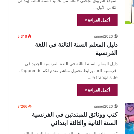
الموقع التربوي نجحني لأبنائنا من تلاميذ السنة الثالثة إبتدائي
الثلاثي الأول…
أكمل القراءة »
5٬316
hamed2020
دليل المعلم السنة الثالثة في اللغة
الفرنسية
دليل المعلم السنة الثالثة في اللغة الفرنسية الجديد في
افرنسية pdf. برابط تحميل مباشر نقدم لكم J’apprends
le français Je…
أكمل القراءة »
3٬266
hamed2020
كتب ووثائق للمبتدئين في الفرنسية
السنة الثانية والثالثة ابتدائي
كتب ووثائق للمبتدئين في الفرنسية السنة الثانية والثالثة