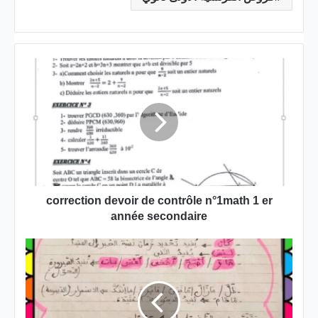
correction
devoir
de
contrôle
n°1math
1
er
année
secondaire
correction devoir de contrôle n°1math 1 er
année secondaire
تلخيص
دروس
قواعد
اللغة
7