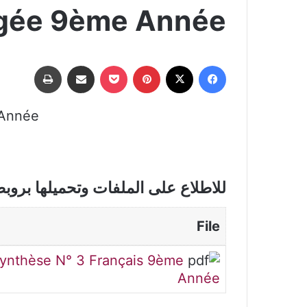
igée 9ème Année
فيسبوك
‫X
بينتيريست
‫Pocket
مشاركة عبر البريد
طباعة
 Année
للاطلاع على الملفات وتحميلها بروب
File
Synthèse N° 3 Français 9ème
Année