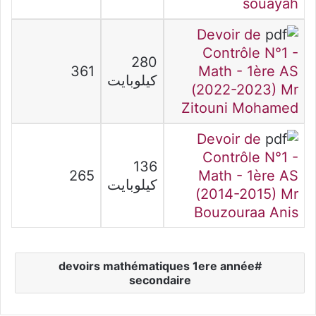
souayah
Devoir de
Contrôle N°1 -
280
361
Math - 1ère AS
كيلوبايت
(2022-2023) Mr
Zitouni Mohamed
Devoir de
Contrôle N°1 -
136
265
Math - 1ère AS
كيلوبايت
(2014-2015) Mr
Bouzouraa Anis
devoirs mathématiques 1ere année
secondaire