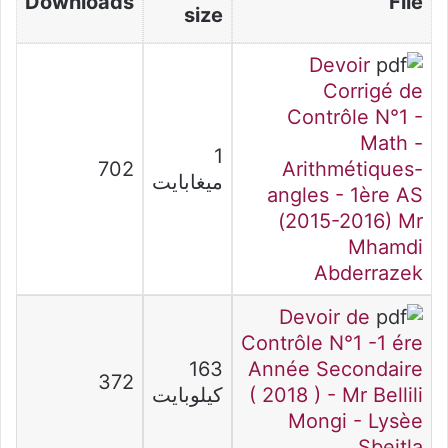
Downloads
File
size
Devoir
Corrigé de
Contrôle N°1 -
Math -
1
702
Arithmétiques-
ميغابايت
angles - 1ère AS
(2015-2016) Mr
Mhamdi
Abderrazek
Devoir de
Contrôle N°1 -1 ére
163
Année Secondaire
372
( 2018 ) - Mr Bellili
كيلوبايت
Mongi - Lysèe
Sbeitla