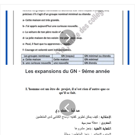
Les
expansions
du
GN
-
9éme
année
Les expansions du GN - 9éme année
مشروع
المجلة
المدرسية
-
سنة
ثالثة
ابتدائي