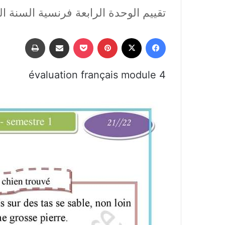
تقييم الوحدة الرابعة فرنسية السنة 
فيسبوك
‫X
بينتيريست
‫Pocket
مشاركة عبر البريد
طباعة
évaluation français module 4