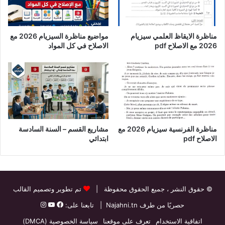
مناظرة الايقاظ العلمي سيزيام
مواضيع مناظرة السيزيام 2026 مع
2026 مع الاصلاح pdf
الاصلاح في كل المواد
مناظرة الفرنسية سيزيام 2026 مع
مشاريع القسم – السنة السادسة
الاصلاح pdf
ابتدائي
© حقوق النشر
، جميع الحقوق محفوظة |
تم تطوير وتصميم القالب
حصريًا من طرف
Najahni.tn
| تابعنا على:
اتفاقية الاستخدام
تعرف على موقعنا
سياسة الخصوصية (DMCA)