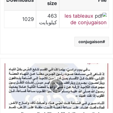
size
463
les tableaux
1029
de conjugaison
كيلوبايت
conjugaison
إصلاح
مواضيع
الانتاج
الكتابي
بالكتاب
المدرسي
السنة
الخامسة