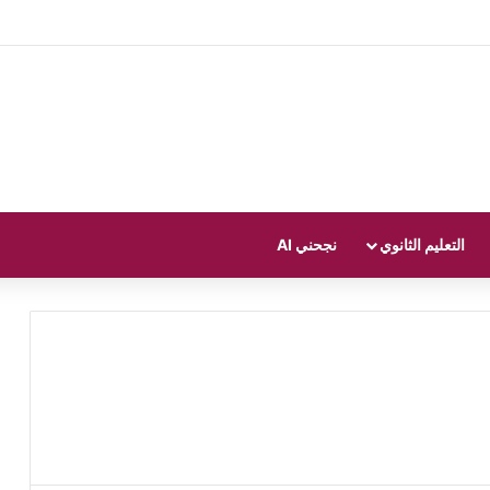
التعليم الثانوي
نجحني AI