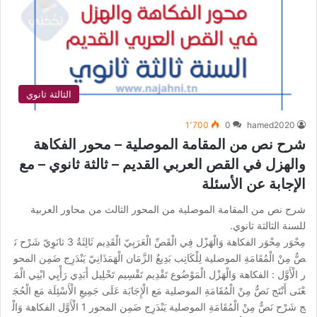
الثالثة ثانوي
1٬700
0
hamed2020
شرح نص من المقامة الموصلية – محور الفكاهة
والهزل في القص العربي القديم – ثالثة ثانوي – مع
الإجابة عن الأسئلة
شرح نص من المقامة الموصلية من المحور الثالث من محاور العربية
للسنة الثالثة ثانوي.
مِحْوَر مِحْوَر الفكاهة وَالْهَزْل فِي الْقَصِّ الْعَرَبِيّ الْقَدِيم ثَالِثَةٌ 3 ثانَوِيّ شَرْح نَ
صٌّ مِنْ الْمُقَامَةِ الموصلية لِلْكَاتِب بَدِيعٌ الزَّمَان الْهَمَذَانِيّ يَنْدَرِج ضَمِن المحو
ر الْأَوَّل : الفكاهة وَالْهَزْل الْمَوْضُوع تَقْدِيم تَقْسِيم تَحْلِيل أَبَدِي رَأْيِي ابْنِي الْمَ
عْنَى أَنْتَج نَصٌّ مِنْ الْمُقَامَةِ الموصلية مَع الْإِجَابَة عَلَى جَمِيعِ الْأَسْئِلَة مَع الْحُجَ
ج شَرْح نَصٌّ مِنْ الْمُقَامَةِ الموصلية يَنْدَرِج ضَمِن المحور 1 الْأَوَّل الفكاهة وَالْ