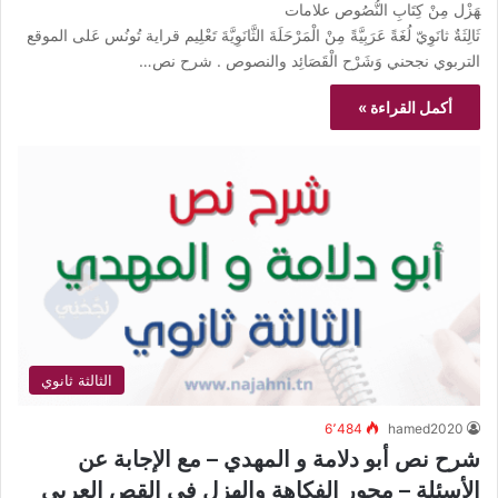
هَزْل مِنْ كِتَابِ النُّصُوص علامات
ثَالِثَةٌ ثانَوِيّ لُغَةً عَرَبِيَّةً مِنْ الْمَرْحَلَةَ الثَّانَوِيَّةَ تَعْلِيم قراية تُونُس عَلى الموقع
التربوي نجحني وَشَرْح الْقَصَائِد والنصوص . شرح نص…
أكمل القراءة »
الثالثة ثانوي
6٬484
hamed2020
شرح نص أبو دلامة و المهدي – مع الإجابة عن
الأسئلة – محور الفكاهة والهزل في القص العربي