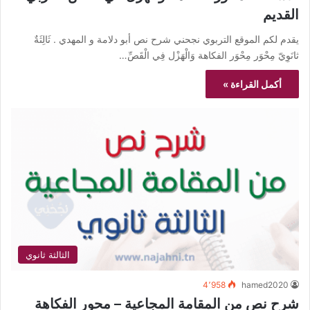
القديم
يقدم لكم الموقع التربوي نجحني شرح نص أبو دلامة و المهدي . ثَالِثَةٌ
ثانَوِيّ مِحْوَر مِحْوَر الفكاهة وَالْهَزْل فِي الْقَصِّ…
أكمل القراءة »
الثالثة ثانوي
4٬958
hamed2020
شرح نص من المقامة المجاعية – محور الفكاهة