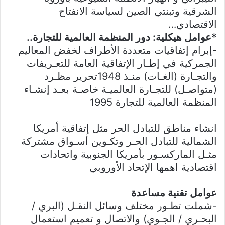
الشرقية وتبنتي الصين لسياسة الانفتاح
الاقتصادي…
*عوامل هيكلية: دور المنظمة العالمية للتجارة..
-إبرام إتفاقيات متعددة الأطراف لخفض المعاليم
الجمركية في إطـار الإتفاقية العامة للتعـريفات
والتجـارة (الغـات) منـذ 1948تحریر مظـرد
(متواصـل) للتجـارة العالميـة خاصـة بعـد إنشـاء
المنظمة العالمية للتجارة 1995
انشاء مناطق للتبادل الحر مثل إتفاقية أمريكا
الشمالية للتبادل الحـر وتكـوين أسـواق مشتركة
مثـل الماركسـور بأمريكا الجنوبية واتحادات
اقتصادية اهمها الإتحاد الأوروبي
عوامل تقنية مساعدة
-شملت تطـور مختلف وسائل النقـل (البري /
البحـري / الجـوي) والاتصال و تعمیم استعمال