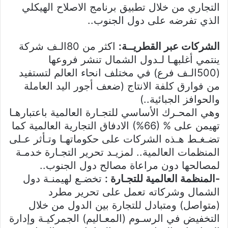
التجاري من خلال تطبيق برنامج الاصلاح الهيكلي
الذي تفرضه على دول الجنوب..
الشركات عبر القطريــة:
اكثر من 80الـف شركة
ينتمي أغلبهـا لـدول الشمال تنشر فروعها
(500الـف فرع) في مختلف انحاء العالم لتستفيد
من فوارق كلفة الانتاج (ضعف أجور اليد العاملة
والحوافز الجبائية..)
وهي المحـرك الأساسي للتجـارة العالمية باعتبارهـا
تهيمن على % (66%) الادفاق التجارية العالمية كما
تضـغـط هـذه الشركات على حكوماتهـا وتـأثر عـلى
المنظمات العالمية.. لمزيـد تحرير التجـارة خدمـة
لمصالحها دون مراعاة مصالح دول الجنوب..
-المنظمة العالمية للتجـارة :
تخضـع لهيمنـة دول
الشمال وشركاته تعمل على تحرير مطرد
(متواصل) ومتبادل للتجارة بين الدول من خلال
التخفيض في الرسـوم (المعـاليم) الجمركيـة وإدارة