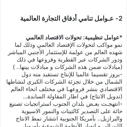
2- عـوامل تنامي أدفاق التجارة العالمية
*عوامل تنظيمية: تحولات الاقتصاد العالمي
نمو مواكب لتحولات الإقتصاد العالمي وذلك لما
شهده العالم من عولمة للإستثمار الأجنبي المباشر
ودور الشركات عبر القطرية وفروعها في ذلك
(مبادلات ضمن هذه الشركات و مبادلات بينها.. )
-بروز تقسيما عالميا للإنتاج تستفيد منه دول
الشمال من خلال تجزئة الشركات الكبرى لنشاطها
الاقتصادي بنشر فروعهـا في مختلف انحاء العالم
(تدويل الانتاج) في اطار المقاولة الساندة…
-انتهجـت بعـض بلدان الجنوب استراتجيات تصنيع
حائة على التصدير كالتينات والنمور الاسيوية
والبرازيل.. بأمريكا الجنوبية انتشار نمط الانتاج
الليبرالي و انهيار الأنظمة الشيوعية بأوروبا