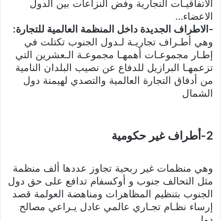
الاتفاقيـات التجارية وفض النزاعات بين الدول
الاعضاء…
-الاطراف الجديدة داخل المنظمة العالمية للتجارة:
وهي أطـراف تجاريـة لـدول الجنوب تكتلت في
إطـار مجموعـات أهمهـا مجموعـة الـعشرين التي
تزعمهـا البرازيل للدفاع عن نصيب البلدان النامية
من أدفاق التجارة العالمية والتصدي لهيمنة دول
الشمال
2-أطراف غير حكومية
وهي منظمات غير ربحية تجاوز عددها ألف منظمة
مثل التحالف جنوب و أوكسفام تدافع على حق دول
الجنوب بتنظيم المظاهرات ومناهضة العولمة قصد
إرساء نظـام تجـاري عالمي عادل يـراعي مصالح
دول