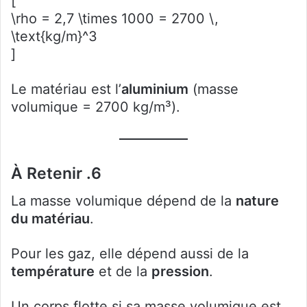
[
\rho = 2,7 \times 1000 = 2700 \,
\text{kg/m}^3
]
Le matériau est l’
aluminium
(masse
volumique = 2700 kg/m³).
6. À Retenir
La masse volumique dépend de la
nature
du matériau
.
Pour les gaz, elle dépend aussi de la
température
et de la
pression
.
Un corps flotte si sa masse volumique est