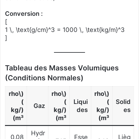
Conversion :
[
1 \, \text{g/cm}^3 = 1000 \, \text{kg/m}^3
]
Tableau des Masses Volumiques
(Conditions Normales)
(\rho
(\rho
(\rho
)
)
Liqui
)
Solid
Gaz
(kg/
(kg/
des
(kg/
es
m³)
m³)
m³)
Hydr
0.08
Esse
Lièg