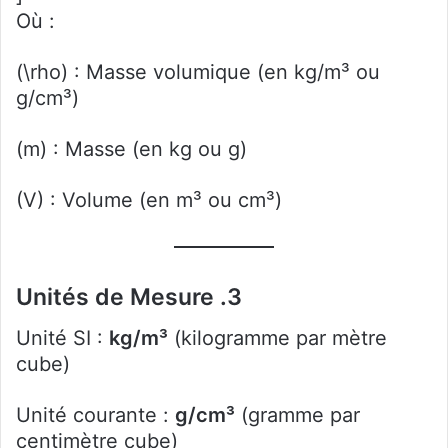
Où :
(\rho) : Masse volumique (en kg/m³ ou
g/cm³)
(m) : Masse (en kg ou g)
(V) : Volume (en m³ ou cm³)
3. Unités de Mesure
Unité SI :
kg/m³
(kilogramme par mètre
cube)
Unité courante :
g/cm³
(gramme par
centimètre cube)