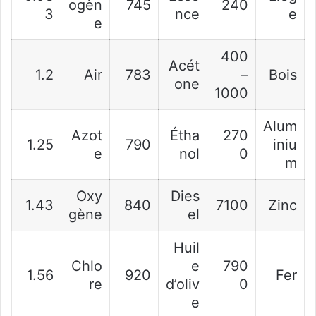
ogèn
745
240
3
nce
e
e
400
Acét
1.2
Air
783
–
Bois
one
1000
Alum
Azot
Étha
270
1.25
790
iniu
e
nol
0
m
Oxy
Dies
1.43
840
7100
Zinc
gène
el
Huil
Chlo
e
790
1.56
920
Fer
re
d’oliv
0
e