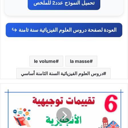
تحميل النموذج عدد2 للملخص
العودة لصفحة دروس العلوم الفيزيائية سنة ثامنة ↪️
le volume
la masse
دروس العلوم الفيزيائية السنة الثامنة أساسي
تقييم
توجيهي
انجليزية
سنة
سادسة