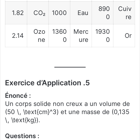
890
Cuiv
1.82
CO₂
1000
Eau
0
re
Ozo
1360
Merc
1930
2.14
Or
ne
0
ure
0
5. Exercice d’Application
Énoncé :
Un corps solide non creux a un volume de
(50 \, \text{cm}^3) et une masse de (0,135
\, \text{kg}).
Questions :