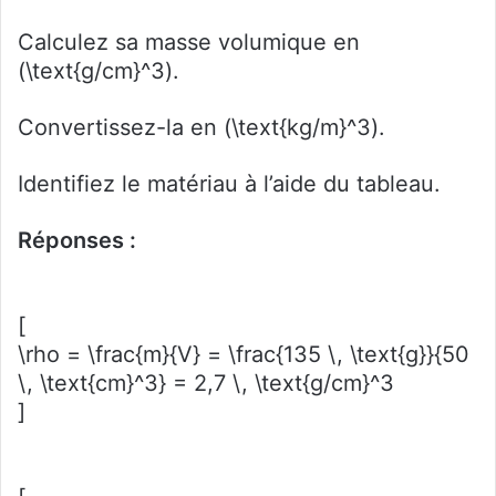
Calculez sa masse volumique en
(\text{g/cm}^3).
Convertissez-la en (\text{kg/m}^3).
Identifiez le matériau à l’aide du tableau.
Réponses :
[
\rho = \frac{m}{V} = \frac{135 \, \text{g}}{50
\, \text{cm}^3} = 2,7 \, \text{g/cm}^3
]