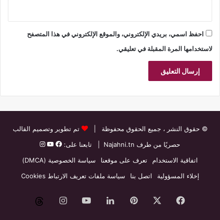
احفظ اسمي، بريدي الإلكتروني، والموقع الإلكتروني في هذا المتصفح
لاستخدامها المرة المقبلة في تعليقي.
© حقوق النشر
، جميع الحقوق محفوظة |
تم تطوير وتصميم القالب
حصريًا من طرف
Najahni.tn
| تابعنا على:
اتفاقية الاستخدام
تعرف على موقعنا
سياسة الخصوصية (DMCA)
إخلاء المسؤولية
اتصل بنا
سياسة ملفات تعريف الارتباط Cookies
فيسبوك
‫X
بينتيريست
لينكدإن
‫YouTube
انستقرام
threads