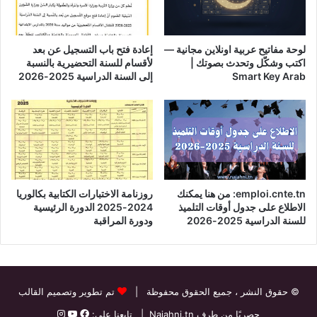
لوحة مفاتيح عربية اونلاين مجانية —
إعادة فتح باب التسجيل عن بعد
اكتب وشكّل وتحدث بصوتك |
لأقسام للسنة التحضيرية بالنسبة
Smart Key Arab
إلى السنة الدراسية 2025-2026
emploi.cnte.tn: من هنا يمكنك
روزنامة الاختبارات الكتابية بكالوريا
الاطلاع على جدول أوقات التلميذ
2024-2025 الدورة الرئيسية
للسنة الدراسية 2025-2026
ودورة المراقبة
© حقوق النشر
، جميع الحقوق محفوظة |
تم تطوير وتصميم القالب
حصريًا من طرف
Najahni.tn
| تابعنا على: