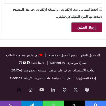
احفظ اسمي، بريدي الإلكتروني، والموقع الإلكتروني في هذا المتصفح
لاستخدامها المرة المقبلة في تعليقي.
© حقوق النشر
، جميع الحقوق محفوظة |
تم تطوير وتصميم القالب
حصريًا من طرف
Najahni.tn
| تابعنا على:
اتفاقية الاستخدام
تعرف على موقعنا
سياسة الخصوصية (DMCA)
إخلاء المسؤولية
اتصل بنا
سياسة ملفات تعريف الارتباط Cookies
فيسبوك
‫X
بينتيريست
لينكدإن
‫YouTube
انستقرام
threads